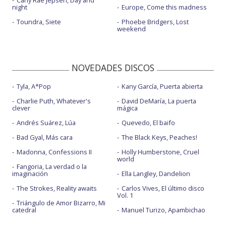
Carly Rae Jepsen, Day and
night
Europe, Come this madness
Toundra, Siete
Phoebe Bridgers, Lost
weekend
NOVEDADES DISCOS
Tyla, A*Pop
Kany García, Puerta abierta
Charlie Puth, Whatever's
David DeMaría, La puerta
clever
mágica
Andrés Suárez, Lúa
Quevedo, El baifo
Bad Gyal, Más cara
The Black Keys, Peaches!
Madonna, Confessions II
Holly Humberstone, Cruel
world
Fangoria, La verdad o la
imaginación
Ella Langley, Dandelion
The Strokes, Reality awaits
Carlos Vives, El último disco
Vol. 1
Triángulo de Amor Bizarro, Mi
catedral
Manuel Turizo, Apambichao