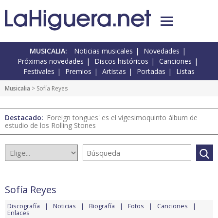
MUSICALIA:
Noticias musicales
Novedades
Próximas novedades
Discos históricos
Canciones
Festivales
Premios
Artistas
Portadas
Listas
Musicalia
> Sofía Reyes
Destacado:
'Foreign tongues' es el vigesimoquinto álbum de
estudio de los Rolling Stones
Sofía Reyes
Discografía
Noticias
Biografía
Fotos
Canciones
Enlaces