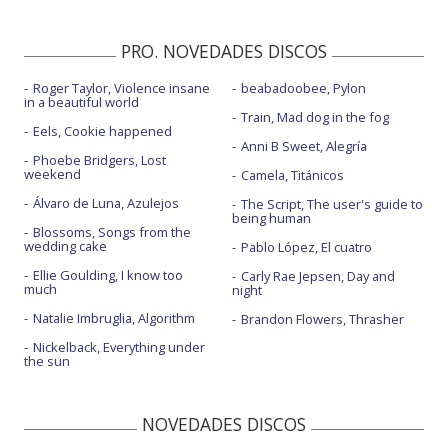
PRO. NOVEDADES DISCOS
Roger Taylor, Violence insane
beabadoobee, Pylon
in a beautiful world
Train, Mad dog in the fog
Eels, Cookie happened
Anni B Sweet, Alegría
Phoebe Bridgers, Lost
weekend
Camela, Titánicos
Álvaro de Luna, Azulejos
The Script, The user's guide to
being human
Blossoms, Songs from the
wedding cake
Pablo López, El cuatro
Ellie Goulding, I know too
Carly Rae Jepsen, Day and
much
night
Natalie Imbruglia, Algorithm
Brandon Flowers, Thrasher
Nickelback, Everything under
the sun
NOVEDADES DISCOS