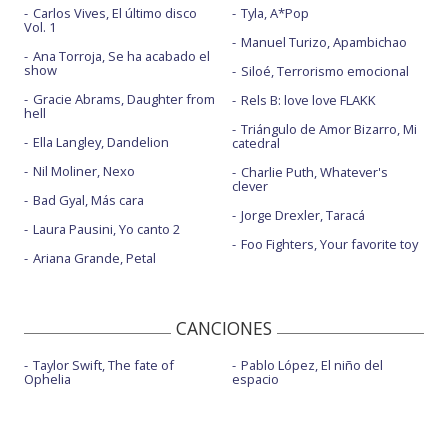
Carlos Vives, El último disco
Tyla, A*Pop
Vol. 1
Manuel Turizo, Apambichao
Ana Torroja, Se ha acabado el
show
Siloé, Terrorismo emocional
Gracie Abrams, Daughter from
Rels B: love love FLAKK
hell
Triángulo de Amor Bizarro, Mi
Ella Langley, Dandelion
catedral
Nil Moliner, Nexo
Charlie Puth, Whatever's
clever
Bad Gyal, Más cara
Jorge Drexler, Taracá
Laura Pausini, Yo canto 2
Foo Fighters, Your favorite toy
Ariana Grande, Petal
CANCIONES
Taylor Swift, The fate of
Pablo López, El niño del
Ophelia
espacio