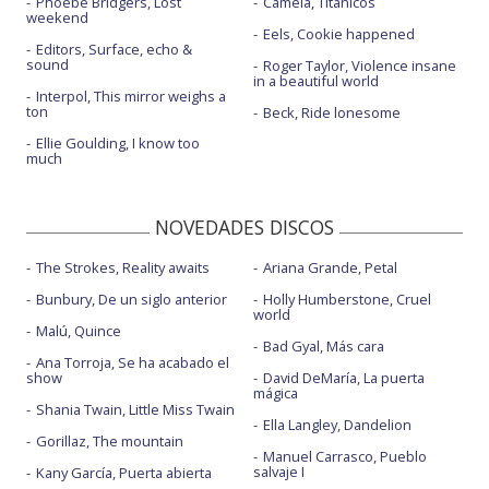
Phoebe Bridgers, Lost
Camela, Titánicos
weekend
Eels, Cookie happened
Editors, Surface, echo &
sound
Roger Taylor, Violence insane
in a beautiful world
Interpol, This mirror weighs a
ton
Beck, Ride lonesome
Ellie Goulding, I know too
much
NOVEDADES DISCOS
The Strokes, Reality awaits
Ariana Grande, Petal
Bunbury, De un siglo anterior
Holly Humberstone, Cruel
world
Malú, Quince
Bad Gyal, Más cara
Ana Torroja, Se ha acabado el
show
David DeMaría, La puerta
mágica
Shania Twain, Little Miss Twain
Ella Langley, Dandelion
Gorillaz, The mountain
Manuel Carrasco, Pueblo
salvaje I
Kany García, Puerta abierta