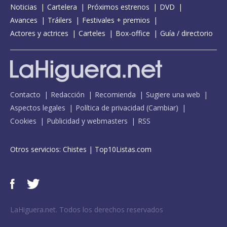
Noticias
Cartelera
Próximos estrenos
DVD
Avances
Tráilers
Festivales + premios
Actores y actrices
Carteles
Box-office
Guía / directorio
Contacto
Redacción
Recomienda
Sugiere una web
Aspectos legales
Política de privacidad
(
Cambiar
)
Cookies
Publicidad y webmasters
RSS
Otros servicios:
Chistes
|
Top10Listas.com
LaHiguera.net. Todos los derechos reservados