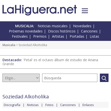
MUSICALIA:
Noticias musicales
Novedades
Próximas novedades
Discos históricos
Canciones
Festivales
Premios
Artistas
Portadas
Listas
Musicalia
> Soziedad Alkoholika
Destacado:
'Petal' es el octavo álbum de estudio de Ariana
Grande
Soziedad Alkoholika
Discografía
Noticias
Fotos
Canciones
Enlaces