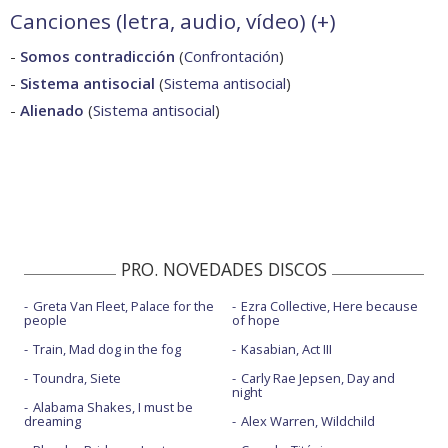
Canciones (letra, audio, vídeo) (
+
)
-
Somos contradicción
(
Confrontación
)
-
Sistema antisocial
(
Sistema antisocial
)
-
Alienado
(
Sistema antisocial
)
PRO. NOVEDADES DISCOS
Greta Van Fleet, Palace for the
Ezra Collective, Here because
people
of hope
Train, Mad dog in the fog
Kasabian, Act III
Toundra, Siete
Carly Rae Jepsen, Day and
night
Alabama Shakes, I must be
dreaming
Alex Warren, Wildchild