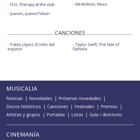
Nil Moliner, Nexo
FLO, Therapy at the club
Juanes, JuanesTeban
CANCIONES
Pablo López, El niño del
Taylor Swift, The fate of
espacio
Ophelia
MUSICALIA
Noticias
Novedades
Próximas novedades
Discos históricos
Canciones
Festivales
Premios
Artistas y grupos
Portadas
Listas
Guía / directorio
CINEMANÍA