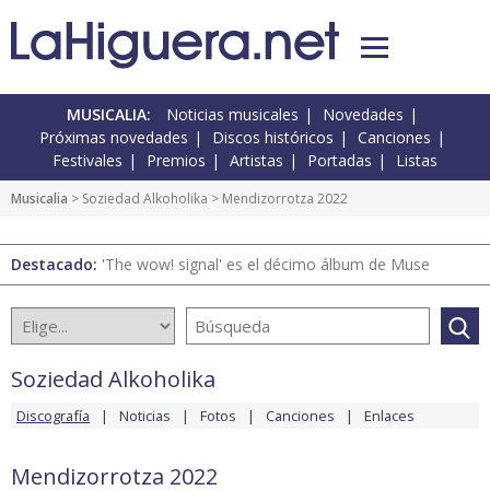
MUSICALIA:
Noticias musicales
Novedades
Próximas novedades
Discos históricos
Canciones
Festivales
Premios
Artistas
Portadas
Listas
Musicalia
>
Soziedad Alkoholika
> Mendizorrotza 2022
Destacado:
'The wow! signal' es el décimo álbum de Muse
Soziedad Alkoholika
Discografía
Noticias
Fotos
Canciones
Enlaces
Mendizorrotza 2022