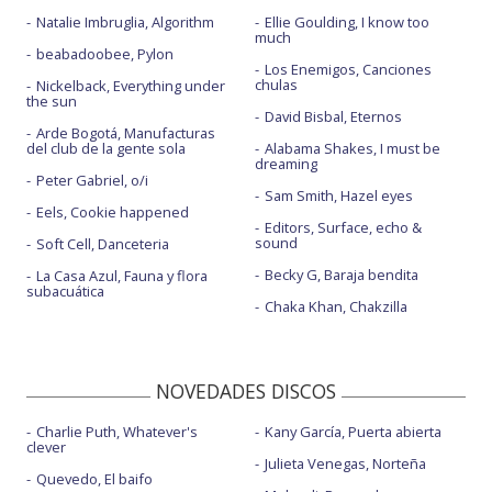
Natalie Imbruglia, Algorithm
Ellie Goulding, I know too
much
beabadoobee, Pylon
Los Enemigos, Canciones
chulas
Nickelback, Everything under
the sun
David Bisbal, Eternos
Arde Bogotá, Manufacturas
del club de la gente sola
Alabama Shakes, I must be
dreaming
Peter Gabriel, o/i
Sam Smith, Hazel eyes
Eels, Cookie happened
Editors, Surface, echo &
sound
Soft Cell, Danceteria
Becky G, Baraja bendita
La Casa Azul, Fauna y flora
subacuática
Chaka Khan, Chakzilla
NOVEDADES DISCOS
Charlie Puth, Whatever's
Kany García, Puerta abierta
clever
Julieta Venegas, Norteña
Quevedo, El baifo