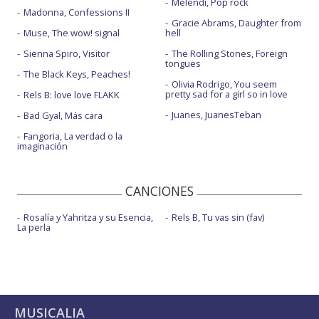
Melendi, Pop rock
Madonna, Confessions II
Gracie Abrams, Daughter from
Muse, The wow! signal
hell
Sienna Spiro, Visitor
The Rolling Stones, Foreign
tongues
The Black Keys, Peaches!
Olivia Rodrigo, You seem
pretty sad for a girl so in love
Rels B: love love FLAKK
Juanes, JuanesTeban
Bad Gyal, Más cara
Fangoria, La verdad o la
imaginación
CANCIONES
Rosalía y Yahritza y su Esencia,
Rels B, Tu vas sin (fav)
La perla
MUSICALIA