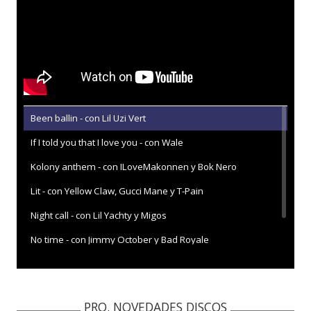
Been ballin - con Lil Uzi Vert
If I told you that I love you - con Wale
Kolony anthem - con ILoveMakonnen y Bok Nero
Lit - con Yellow Claw, Gucci Mane y T-Pain
Night call - con Lil Yachty y Migos
No time - con Jimmy October y Bad Royale
Without U - con DVBBS y 2 Chainz
PRO. NOVEDADES DISCOS