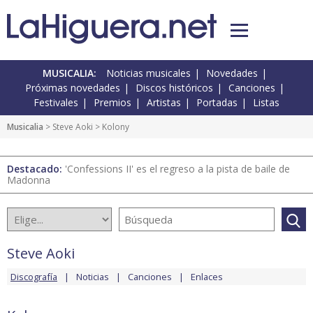
MUSICALIA:
Noticias musicales
Novedades
Próximas novedades
Discos históricos
Canciones
Festivales
Premios
Artistas
Portadas
Listas
Musicalia
>
Steve Aoki
> Kolony
Destacado:
'Confessions II' es el regreso a la pista de baile de
Madonna
Steve Aoki
Discografía
Noticias
Canciones
Enlaces