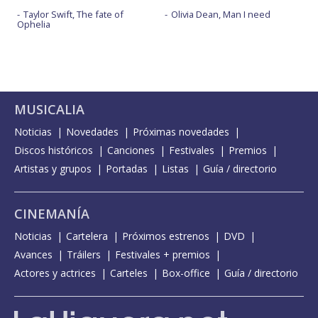
Taylor Swift, The fate of
Olivia Dean, Man I need
Ophelia
MUSICALIA
Noticias
Novedades
Próximas novedades
Discos históricos
Canciones
Festivales
Premios
Artistas y grupos
Portadas
Listas
Guía / directorio
CINEMANÍA
Noticias
Cartelera
Próximos estrenos
DVD
Avances
Tráilers
Festivales + premios
Actores y actrices
Carteles
Box-office
Guía / directorio