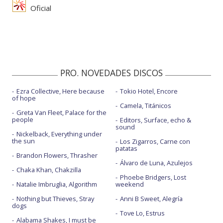
Oficial
PRO. NOVEDADES DISCOS
Ezra Collective, Here because
Tokio Hotel, Encore
of hope
Camela, Titánicos
Greta Van Fleet, Palace for the
people
Editors, Surface, echo &
sound
Nickelback, Everything under
the sun
Los Zigarros, Carne con
patatas
Brandon Flowers, Thrasher
Álvaro de Luna, Azulejos
Chaka Khan, Chakzilla
Phoebe Bridgers, Lost
Natalie Imbruglia, Algorithm
weekend
Nothing but Thieves, Stray
Anni B Sweet, Alegría
dogs
Tove Lo, Estrus
Alabama Shakes, I must be