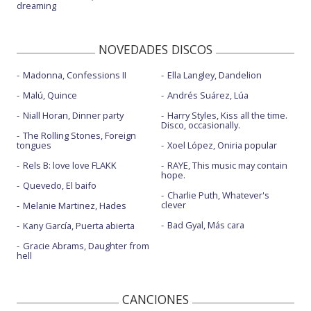
dreaming
NOVEDADES DISCOS
Madonna, Confessions II
Ella Langley, Dandelion
Malú, Quince
Andrés Suárez, Lúa
Niall Horan, Dinner party
Harry Styles, Kiss all the time.
Disco, occasionally.
The Rolling Stones, Foreign
tongues
Xoel López, Oniria popular
Rels B: love love FLAKK
RAYE, This music may contain
hope.
Quevedo, El baifo
Charlie Puth, Whatever's
clever
Melanie Martinez, Hades
Bad Gyal, Más cara
Kany García, Puerta abierta
Gracie Abrams, Daughter from
hell
CANCIONES