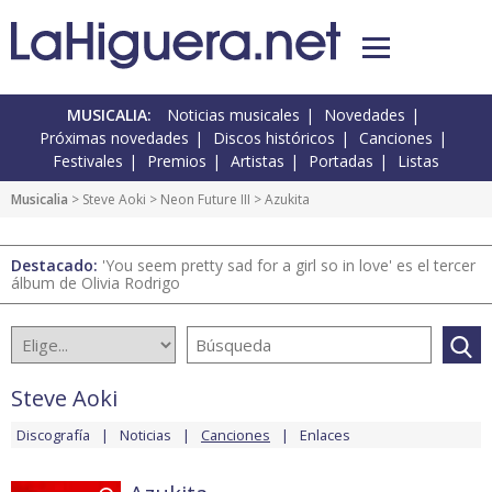
MUSICALIA:
Noticias musicales
Novedades
Próximas novedades
Discos históricos
Canciones
Festivales
Premios
Artistas
Portadas
Listas
Musicalia
>
Steve Aoki
>
Neon Future III
> Azukita
Destacado:
'You seem pretty sad for a girl so in love' es el tercer
álbum de Olivia Rodrigo
Steve Aoki
Discografía
Noticias
Canciones
Enlaces