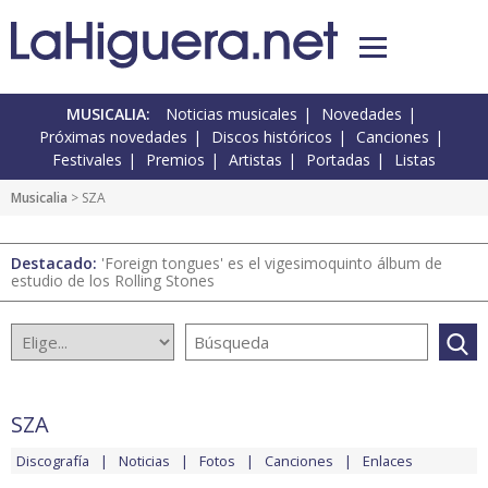
MUSICALIA:
Noticias musicales
Novedades
Próximas novedades
Discos históricos
Canciones
Festivales
Premios
Artistas
Portadas
Listas
Musicalia
> SZA
Destacado:
'Foreign tongues' es el vigesimoquinto álbum de
estudio de los Rolling Stones
SZA
Discografía
Noticias
Fotos
Canciones
Enlaces