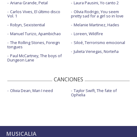
Ariana Grande, Petal
Laura Pausini, Yo canto 2
Carlos Vives, El último disco
Olivia Rodrigo, You seem
Vol. 1
pretty sad for a girl so in love
Robyn, Sexistential
Melanie Martinez, Hades
Manuel Turizo, Apambichao
Loreen, Wildfire
The Rolling Stones, Foreign
Siloé, Terrorismo emocional
tongues
Julieta Venegas, Norteña
Paul McCartney, The boys of
Dungeon Lane
CANCIONES
Olivia Dean, Man I need
Taylor Swift, The fate of
Ophelia
MUSICALIA