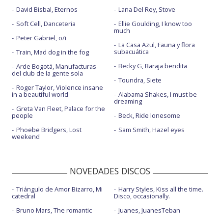
David Bisbal, Eternos
Lana Del Rey, Stove
Soft Cell, Danceteria
Ellie Goulding, I know too
much
Peter Gabriel, o/i
La Casa Azul, Fauna y flora
subacuática
Train, Mad dog in the fog
Becky G, Baraja bendita
Arde Bogotá, Manufacturas
del club de la gente sola
Toundra, Siete
Roger Taylor, Violence insane
in a beautiful world
Alabama Shakes, I must be
dreaming
Greta Van Fleet, Palace for the
people
Beck, Ride lonesome
Phoebe Bridgers, Lost
Sam Smith, Hazel eyes
weekend
NOVEDADES DISCOS
Triángulo de Amor Bizarro, Mi
Harry Styles, Kiss all the time.
catedral
Disco, occasionally.
Bruno Mars, The romantic
Juanes, JuanesTeban