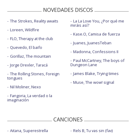
NOVEDADES DISCOS
The Strokes, Reality awaits
La La Love You, ¿Por qué me
miráis así?
Loreen, Wildfire
Kase.O, Camisa de fuerza
FLO, Therapy at the club
Juanes, JuanesTeban
Quevedo, El baifo
Madonna, Confessions II
Gorillaz, The mountain
Paul McCartney, The boys of
Dungeon Lane
Jorge Drexler, Taracá
James Blake, Trying times
The Rolling Stones, Foreign
tongues
Muse, The wow! signal
Nil Moliner, Nexo
Fangoria, La verdad o la
imaginación
CANCIONES
Aitana, Superestrella
Rels B, Tu vas sin (fav)