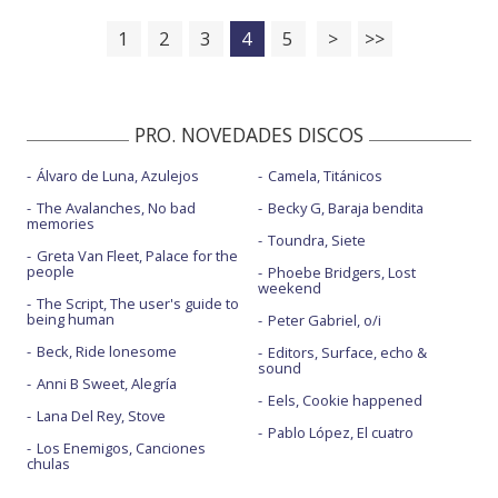
1
2
3
4
5
>
>>
PRO. NOVEDADES DISCOS
Álvaro de Luna, Azulejos
Camela, Titánicos
The Avalanches, No bad
Becky G, Baraja bendita
memories
Toundra, Siete
Greta Van Fleet, Palace for the
people
Phoebe Bridgers, Lost
weekend
The Script, The user's guide to
being human
Peter Gabriel, o/i
Beck, Ride lonesome
Editors, Surface, echo &
sound
Anni B Sweet, Alegría
Eels, Cookie happened
Lana Del Rey, Stove
Pablo López, El cuatro
Los Enemigos, Canciones
chulas