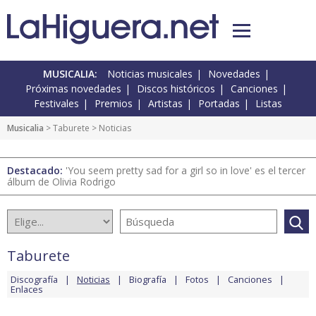
MUSICALIA:
Noticias musicales
Novedades
Próximas novedades
Discos históricos
Canciones
Festivales
Premios
Artistas
Portadas
Listas
Musicalia
>
Taburete
> Noticias
Destacado:
'You seem pretty sad for a girl so in love' es el tercer
álbum de Olivia Rodrigo
Taburete
Discografía
Noticias
Biografía
Fotos
Canciones
Enlaces