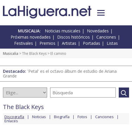
MUSICALIA:
Noticias musicales
Novedades
Próximas novedades
Discos históricos
Canciones
Festivales
Premios
Artistas
Portadas
Listas
Musicalia
>
The Black Keys
> El camino
Destacado:
'Petal' es el octavo álbum de estudio de Ariana
Grande
The Black Keys
Discografía
Noticias
Biografía
Fotos
Canciones
Enlaces