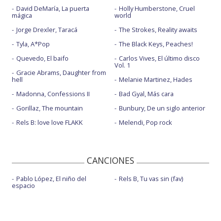
David DeMaría, La puerta
Holly Humberstone, Cruel
mágica
world
Jorge Drexler, Taracá
The Strokes, Reality awaits
Tyla, A*Pop
The Black Keys, Peaches!
Quevedo, El baifo
Carlos Vives, El último disco
Vol. 1
Gracie Abrams, Daughter from
hell
Melanie Martinez, Hades
Madonna, Confessions II
Bad Gyal, Más cara
Gorillaz, The mountain
Bunbury, De un siglo anterior
Rels B: love love FLAKK
Melendi, Pop rock
CANCIONES
Pablo López, El niño del
Rels B, Tu vas sin (fav)
espacio