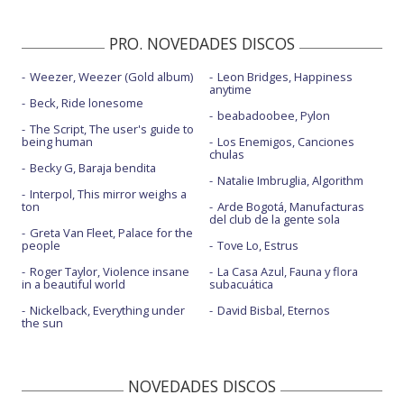
PRO. NOVEDADES DISCOS
Weezer, Weezer (Gold album)
Leon Bridges, Happiness
anytime
Beck, Ride lonesome
beabadoobee, Pylon
The Script, The user's guide to
being human
Los Enemigos, Canciones
chulas
Becky G, Baraja bendita
Natalie Imbruglia, Algorithm
Interpol, This mirror weighs a
ton
Arde Bogotá, Manufacturas
del club de la gente sola
Greta Van Fleet, Palace for the
people
Tove Lo, Estrus
Roger Taylor, Violence insane
La Casa Azul, Fauna y flora
in a beautiful world
subacuática
Nickelback, Everything under
David Bisbal, Eternos
the sun
NOVEDADES DISCOS