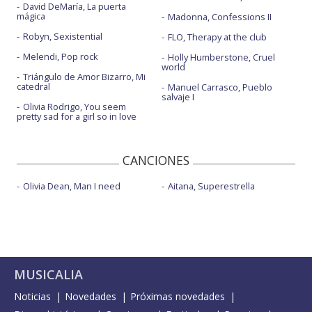
David DeMaría, La puerta
mágica
Madonna, Confessions II
Robyn, Sexistential
FLO, Therapy at the club
Melendi, Pop rock
Holly Humberstone, Cruel
world
Triángulo de Amor Bizarro, Mi
catedral
Manuel Carrasco, Pueblo
salvaje I
Olivia Rodrigo, You seem
pretty sad for a girl so in love
CANCIONES
Olivia Dean, Man I need
Aitana, Superestrella
MUSICALIA
Noticias
Novedades
Próximas novedades