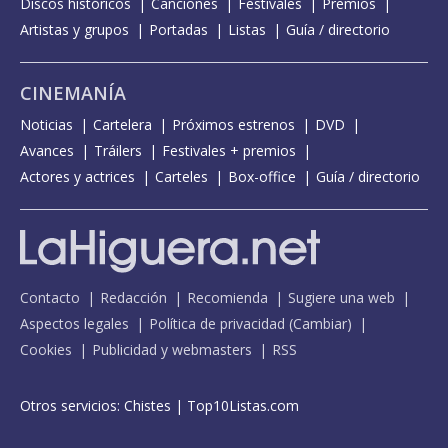
Discos históricos
Canciones
Festivales
Premios
Artistas y grupos
Portadas
Listas
Guía / directorio
CINEMANÍA
Noticias
Cartelera
Próximos estrenos
DVD
Avances
Tráilers
Festivales + premios
Actores y actrices
Carteles
Box-office
Guía / directorio
Contacto
Redacción
Recomienda
Sugiere una web
Aspectos legales
Política de privacidad
(
Cambiar
)
Cookies
Publicidad y webmasters
RSS
Otros servicios:
Chistes
|
Top10Listas.com