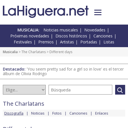
MUSICALIA:
Noticias musicales
Novedades
Próximas novedades
Discos históricos
Canciones
Festivales
Premios
Artistas
Portadas
Listas
Musicalia
>
The Charlatans
> Different days
Destacado:
'You seem pretty sad for a girl so in love' es el tercer
álbum de Olivia Rodrigo
The Charlatans
Discografía
Noticias
Fotos
Canciones
Enlaces