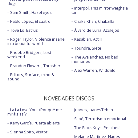
dogs
Interpol, This mirror weighs a
Sam Smith, Hazel eyes
ton
Pablo López, El cuatro
Chaka Khan, Chakzilla
Tove Lo, Estrus
Álvaro de Luna, Azulejos
Roger Taylor, Violence insane
Kasabian, Act III
in a beautiful world
Toundra, Siete
Phoebe Bridgers, Lost
weekend
The Avalanches, No bad
memories
Brandon Flowers, Thrasher
Alex Warren, Wildchild
Editors, Surface, echo &
sound
NOVEDADES DISCOS
La La Love You, ¿Por qué me
Juanes, JuanesTeban
miráis así?
Siloé, Terrorismo emocional
Kany García, Puerta abierta
The Black Keys, Peaches!
Sienna Spiro, Visitor
Melanie Martinez, Hades