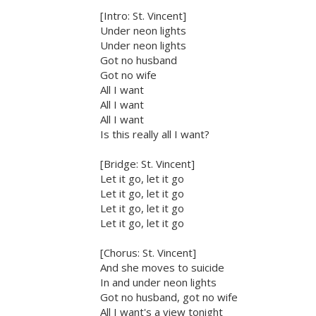
[Intro: St. Vincent]
Under neon lights
Under neon lights
Got no husband
Got no wife
All I want
All I want
All I want
Is this really all I want?
[Bridge: St. Vincent]
Let it go, let it go
Let it go, let it go
Let it go, let it go
Let it go, let it go
[Chorus: St. Vincent]
And she moves to suicide
In and under neon lights
Got no husband, got no wife
All I want's a view tonight