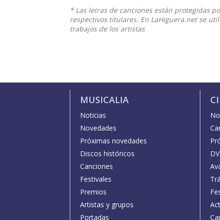
* Las letras de canciones están protegidas p
respectivos titulares. En LaHiguera.net se ut
trabajos de los artistas
MUSICALIA
C
Noticias
Not
Novedades
Car
Próximas novedades
Pr
Discos históricos
DV
Canciones
Av
Festivales
Trá
Premios
Fe
Artistas y grupos
Act
Portadas
Car