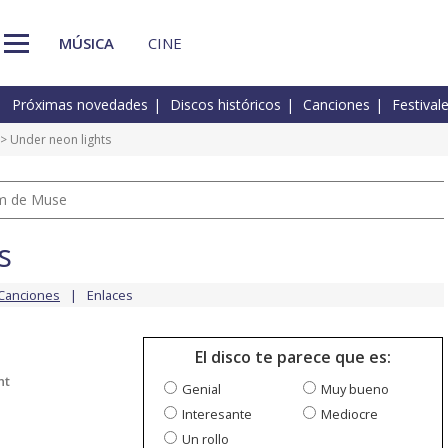
MÚSICA
CINE
Próximas novedades
Discos históricos
Canciones
Festival
> Under neon lights
um de Muse
s
Canciones
Enlaces
El disco te parece que es:
nt
Genial
Muy bueno
Interesante
Mediocre
Un rollo