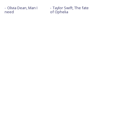
Olivia Dean, Man I
Taylor Swift, The fate
need
of Ophelia