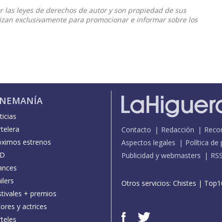
or las leyes de derechos de autor y son propiedad de sus
ilizan exclusivamente para promocionar e informar sobre los
INEMANÍA
icias
telera
Contacto
Redacción
Reco
óximos estrenos
Aspectos legales
Política de
D
Publicidad y webmasters
RS
ances
ilers
Otros servicios:
Chistes
|
Top1
stivales + premios
ores y actrices
teles