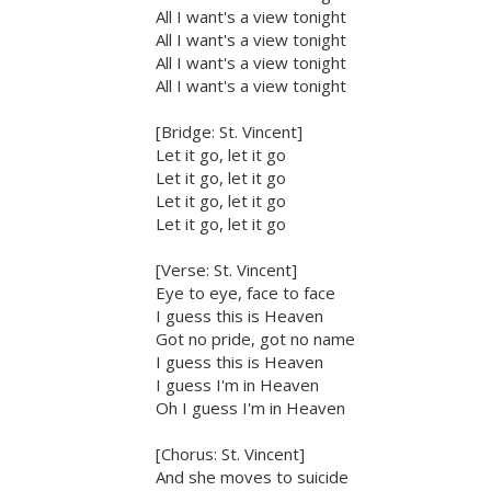
All I want's a view tonight
All I want's a view tonight
All I want's a view tonight
All I want's a view tonight
[Bridge: St. Vincent]
Let it go, let it go
Let it go, let it go
Let it go, let it go
Let it go, let it go
[Verse: St. Vincent]
Eye to eye, face to face
I guess this is Heaven
Got no pride, got no name
I guess this is Heaven
I guess I'm in Heaven
Oh I guess I'm in Heaven
[Chorus: St. Vincent]
And she moves to suicide