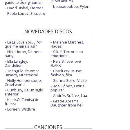
(Gold album)
guide to being human
beabadoobee, Pylon
David Bisbal, Eternos
Pablo López, El cuatro
NOVEDADES DISCOS
La La Love You, ¿Por
Melanie Martinez,
qué me miráis así?
Hades
Niall Horan, Dinner
Siloé, Terrorismo
party
emocional
Ella Langley,
Rels B: love love
Dandelion
FLAKK
Triángulo de Amor
Charli xcx, Music,
Bizarro, Mi catedral
fashion, film
Holly Humberstone,
Sienna Spiro, Visitor
Cruel world
Xoel López, Oniria
Bunbury, De un siglo
popular
anterior
Andrés Suárez, Lúa
Kase.O, Camisa de
Gracie Abrams,
fuerza
Daughter from hell
Loreen, Wildfire
CANCIONES