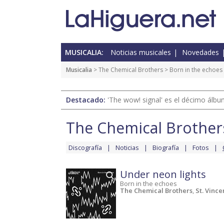
MUSICALIA:
Noticias musicales
Novedades
Musicalia
>
The Chemical Brothers
>
Born in the echoes
Destacado:
'The wow! signal' es el décimo álb
The Chemical Brother
Discografía
Noticias
Biografía
Fotos
Under neon lights
Born in the echoes
The Chemical Brothers
,
St. Vince