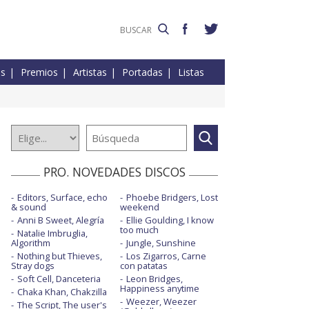
es
Premios
Artistas
Portadas
Listas
PRO. NOVEDADES DISCOS
Editors, Surface, echo
Phoebe Bridgers, Lost
& sound
weekend
Anni B Sweet, Alegría
Ellie Goulding, I know
too much
Natalie Imbruglia,
Algorithm
Jungle, Sunshine
Nothing but Thieves,
Los Zigarros, Carne
Stray dogs
con patatas
Soft Cell, Danceteria
Leon Bridges,
Happiness anytime
Chaka Khan, Chakzilla
Weezer, Weezer
The Script, The user's