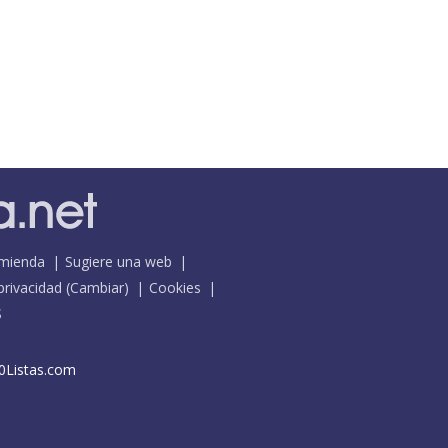
mienda
Sugiere una web
 privacidad
(
Cambiar
)
Cookies
S
0Listas.com