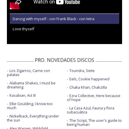
Danzig with myself - con Frank Black - con letra
Love thyself
PRO. NOVEDADES DISCOS
Los Zigarros, Carne con
Toundra, Siete
patatas
Eels, Cookie happened
Alabama Shakes, I must be
dreaming
Chaka Khan, Chakzilla
Kasabian, Act III
Ezra Collective, Here because
of hope
Ellie Goulding, I know too
much
La Casa Azul, Fauna y flora
subacuática
Nickelback, Everything under
the sun
The Script, The user's guide to
being human
Alex Warren, Wildchild