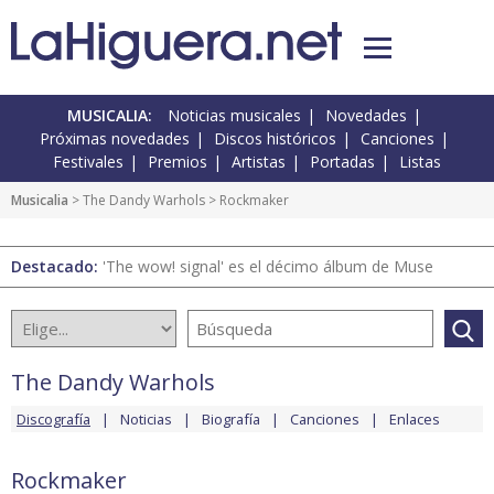
MUSICALIA:
Noticias musicales
Novedades
Próximas novedades
Discos históricos
Canciones
Festivales
Premios
Artistas
Portadas
Listas
Musicalia
>
The Dandy Warhols
> Rockmaker
Destacado:
'The wow! signal' es el décimo álbum de Muse
The Dandy Warhols
Discografía
Noticias
Biografía
Canciones
Enlaces
Rockmaker