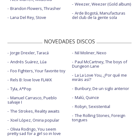
Weezer, Weezer (Gold album)
Brandon Flowers, Thrasher
Arde Bogotá, Manufacturas
Lana Del Rey, Stove
del club de la gente sola
NOVEDADES DISCOS
Jorge Drexler, Taracá
Nil Moliner, Nexo
Andrés Suárez, Lúa
Paul McCartney, The boys of
Dungeon Lane
Foo Fighters, Your favorite toy
La La Love You, ¿Por qué me
miráis así?
Rels B: love love FLAKK
Bunbury, De un siglo anterior
Tyla, A*Pop
Malú, Quince
Manuel Carrasco, Pueblo
salvaje I
Robyn, Sexistential
The Strokes, Reality awaits
The Rolling Stones, Foreign
tongues
Xoel López, Oniria popular
Olivia Rodrigo, You seem
pretty sad for a girl so in love