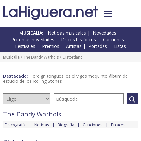
MUSICALIA:
Noticias musicales
Novedades
Próximas novedades
Discos históricos
Canciones
Festivales
Premios
Artistas
Portadas
Listas
Musicalia
>
The Dandy Warhols
> Distortland
Destacado:
'Foreign tongues' es el vigesimoquinto álbum de
estudio de los Rolling Stones
The Dandy Warhols
Discografía
Noticias
Biografía
Canciones
Enlaces