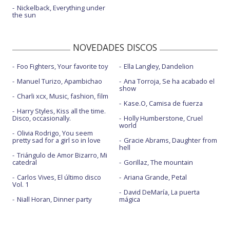
Nickelback, Everything under
the sun
NOVEDADES DISCOS
Foo Fighters, Your favorite toy
Ella Langley, Dandelion
Manuel Turizo, Apambichao
Ana Torroja, Se ha acabado el
show
Charli xcx, Music, fashion, film
Kase.O, Camisa de fuerza
Harry Styles, Kiss all the time.
Disco, occasionally.
Holly Humberstone, Cruel
world
Olivia Rodrigo, You seem
pretty sad for a girl so in love
Gracie Abrams, Daughter from
hell
Triángulo de Amor Bizarro, Mi
catedral
Gorillaz, The mountain
Carlos Vives, El último disco
Ariana Grande, Petal
Vol. 1
David DeMaría, La puerta
Niall Horan, Dinner party
mágica