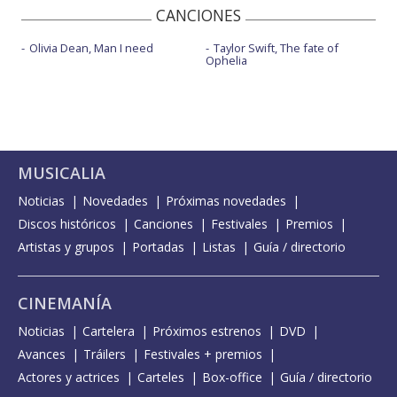
CANCIONES
Olivia Dean, Man I need
Taylor Swift, The fate of
Ophelia
MUSICALIA
Noticias
Novedades
Próximas novedades
Discos históricos
Canciones
Festivales
Premios
Artistas y grupos
Portadas
Listas
Guía / directorio
CINEMANÍA
Noticias
Cartelera
Próximos estrenos
DVD
Avances
Tráilers
Festivales + premios
Actores y actrices
Carteles
Box-office
Guía / directorio