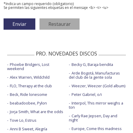
*Indica un campo requerido (obligatorio)
Se permiten las siguientes etiquetas en el mensaje <b> <i> <u>
PRO. NOVEDADES DISCOS
Phoebe Bridgers, Lost
Becky G, Baraja bendita
weekend
Arde Bogotá, Manufacturas
Alex Warren, Wildchild
del club de la gente sola
FLO, Therapy at the club
Weezer, Weezer (Gold album)
Beck, Ride lonesome
Peter Gabriel, o/i
beabadoobee, Pylon
Interpol, This mirror weighs a
ton
Jorja Smith, What are the odds
Carly Rae Jepsen, Day and
night
Tove Lo, Estrus
Europe, Come this madness
Anni B Sweet, Alegría