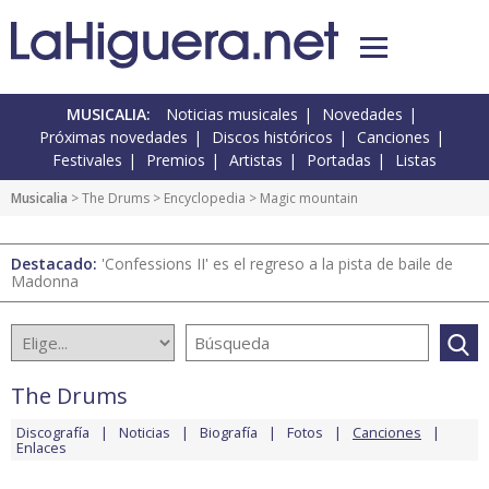
MUSICALIA:
Noticias musicales
Novedades
Próximas novedades
Discos históricos
Canciones
Festivales
Premios
Artistas
Portadas
Listas
Musicalia
>
The Drums
>
Encyclopedia
> Magic mountain
Destacado:
'Confessions II' es el regreso a la pista de baile de
Madonna
The Drums
Discografía
Noticias
Biografía
Fotos
Canciones
Enlaces