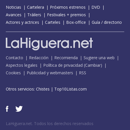
Noticias
Cartelera
Próximos estrenos
DVD
Avances
Tráilers
Festivales + premios
Actores y actrices
Carteles
Box-office
Guía / directorio
Contacto
Redacción
Recomienda
Sugiere una web
Aspectos legales
Política de privacidad
(
Cambiar
)
Cookies
Publicidad y webmasters
RSS
Otros servicios:
Chistes
|
Top10Listas.com
LaHiguera.net. Todos los derechos reservados