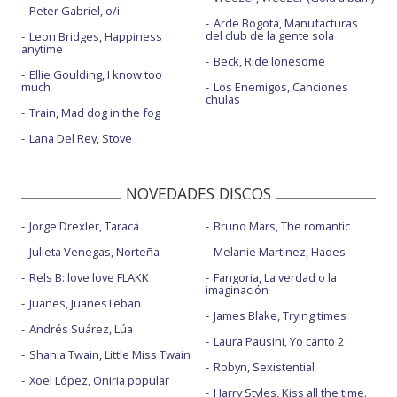
Peter Gabriel, o/i
Arde Bogotá, Manufacturas
del club de la gente sola
Leon Bridges, Happiness
anytime
Beck, Ride lonesome
Ellie Goulding, I know too
much
Los Enemigos, Canciones
chulas
Train, Mad dog in the fog
Lana Del Rey, Stove
NOVEDADES DISCOS
Jorge Drexler, Taracá
Bruno Mars, The romantic
Julieta Venegas, Norteña
Melanie Martinez, Hades
Rels B: love love FLAKK
Fangoria, La verdad o la
imaginación
Juanes, JuanesTeban
James Blake, Trying times
Andrés Suárez, Lúa
Laura Pausini, Yo canto 2
Shania Twain, Little Miss Twain
Robyn, Sexistential
Xoel López, Oniria popular
Harry Styles, Kiss all the time.