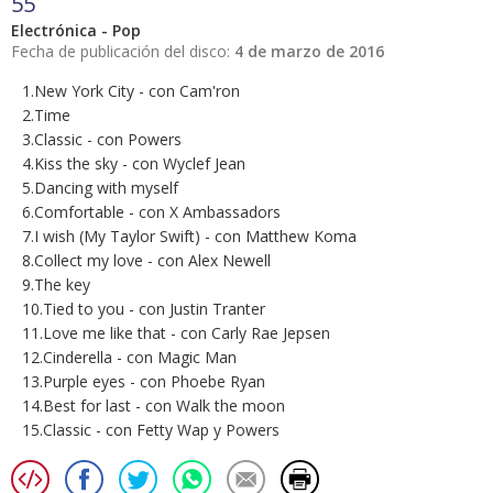
55
Electrónica - Pop
Fecha de publicación del disco:
4 de marzo de 2016
1.New York City - con Cam'ron
2.Time
3.Classic - con Powers
4.Kiss the sky - con Wyclef Jean
5.Dancing with myself
6.Comfortable - con X Ambassadors
7.I wish (My Taylor Swift) - con Matthew Koma
8.Collect my love - con Alex Newell
9.The key
10.Tied to you - con Justin Tranter
11.Love me like that - con Carly Rae Jepsen
12.Cinderella - con Magic Man
13.Purple eyes - con Phoebe Ryan
14.Best for last - con Walk the moon
15.Classic - con Fetty Wap y Powers