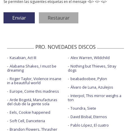
Se permiten las siguientes etiquetas en el mensaje <b> <i> <u>
PRO. NOVEDADES DISCOS
Kasabian, Act III
Alex Warren, Wildchild
Alabama Shakes, I must be
Nothing but Thieves, Stray
dreaming
dogs
Roger Taylor, Violence insane
beabadoobee, Pylon
in a beautiful world
Álvaro de Luna, Azulejos
Europe, Come this madness
Interpol, This mirror weighs a
Arde Bogotá, Manufacturas
ton
del club de la gente sola
Toundra, Siete
Eels, Cookie happened
David Bisbal, Eternos
Soft Cell, Danceteria
Pablo López, El cuatro
Brandon Flowers, Thrasher