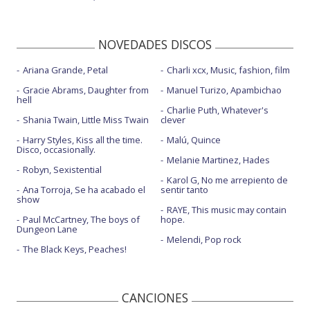
NOVEDADES DISCOS
Ariana Grande, Petal
Charli xcx, Music, fashion, film
Gracie Abrams, Daughter from
Manuel Turizo, Apambichao
hell
Charlie Puth, Whatever's
Shania Twain, Little Miss Twain
clever
Harry Styles, Kiss all the time.
Malú, Quince
Disco, occasionally.
Melanie Martinez, Hades
Robyn, Sexistential
Karol G, No me arrepiento de
Ana Torroja, Se ha acabado el
sentir tanto
show
RAYE, This music may contain
Paul McCartney, The boys of
hope.
Dungeon Lane
Melendi, Pop rock
The Black Keys, Peaches!
CANCIONES