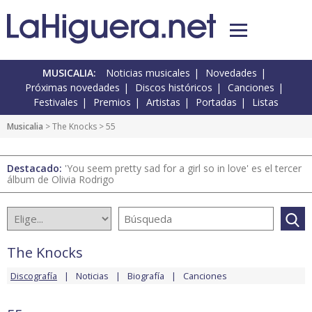
MUSICALIA:
Noticias musicales
Novedades
Próximas novedades
Discos históricos
Canciones
Festivales
Premios
Artistas
Portadas
Listas
Musicalia
>
The Knocks
> 55
Destacado:
'You seem pretty sad for a girl so in love' es el tercer
álbum de Olivia Rodrigo
The Knocks
Discografía
Noticias
Biografía
Canciones