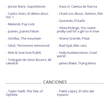
Jessie Ware, Superbloom
Kase.O, Camisa de fuerza
Save your tears
Carlos Vives, El último disco
Charli xcx, Music, fashion, film
Save your tears - Billboard Music Awards 2021
Vol. 1
Quevedo, El baifo
Melendi, Pop rock
Save your tears - con A. Grande - 2021 iHeartRadio
Olivia Rodrigo, You seem
Juanes, JuanesTeban
pretty sad for a girl so in love
Save your tears - iHeartRadio Jingle Ball Live
Gorillaz, The mountain
Ariana Grande, Petal
Save your tears - Live at The BRIT Awards 2021
Siloé, Terrorismo emocional
Bad Gyal, Más cara
Save your tears - The Tik Tok Experience
Rels B: love love FLAKK
Holly Humberstone, Cruel
world
Save your tears (Remix) - con Ariana Grande
Triángulo de Amor Bizarro, Mi
catedral
James Blake, Trying times
Scared to live - Saturday Night Live
Snowchild
CANCIONES
Too late
Taylor Swift, The fate of
Pablo López, El niño del
Until I bleed out
Ophelia
espacio