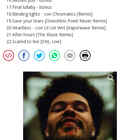
16.Missed you - bonus
17.Final lullaby - bonus
18.Blinding lights - con Chromatics [Remix]
19.Save your tears [Oneohtrix Point Never Remix]
20.Heartless - con Lil Uzi Vert [Vaporwave Remix]
21.After hours [The Blaze Remix]
22.Scared to live [SNL Live]