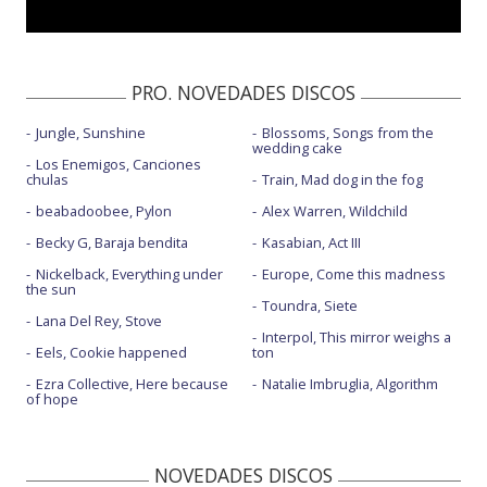
Blinding lights - Late Show with Stephen Colbert
Blinding lights - Live on Jimmy Kimmel Live!
PRO. NOVEDADES DISCOS
Blinding lights - MTV VMAs 2020
Jungle, Sunshine
Blossoms, Songs from the
Blinding lights - Saturday Night Live
wedding cake
Los Enemigos, Canciones
Blinding lights - Tik Tok Experience
chulas
Train, Mad dog in the fog
beabadoobee, Pylon
Alex Warren, Wildchild
Faith - Official Live Performance | Vevo
Becky G, Baraja bendita
Kasabian, Act III
Heartless
Nickelback, Everything under
Europe, Come this madness
the sun
Heartless - con la letra
Toundra, Siete
Lana Del Rey, Stove
Heartless - Late Show with Stephen Colbert / 2019
Interpol, This mirror weighs a
Eels, Cookie happened
ton
In your eyes
Ezra Collective, Here because
Natalie Imbruglia, Algorithm
of hope
In your eyes - con Doja Cat
In your eyes - con Kenny G - Time100 Live
NOVEDADES DISCOS
In your eyes + Save your tears | AMAs 2020