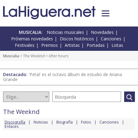
MUSICALIA:
Noticias musicales
Novedades
Próximas novedades
Discos históricos
Canciones
Festivales
Premios
Artistas
Portadas
Listas
Musicalia
>
The Weeknd
> After hours
Destacado:
'Petal' es el octavo álbum de estudio de Ariana
Grande
The Weeknd
Discografía
Noticias
Biografía
Fotos
Canciones
Enlaces