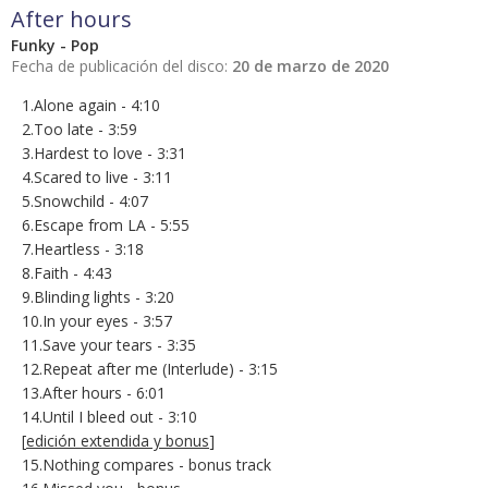
After hours
Funky - Pop
Fecha de publicación del disco:
20 de marzo de 2020
1.Alone again - 4:10
2.Too late - 3:59
3.Hardest to love - 3:31
4.Scared to live - 3:11
5.Snowchild - 4:07
6.Escape from LA - 5:55
7.Heartless - 3:18
8.Faith - 4:43
9.Blinding lights - 3:20
10.In your eyes - 3:57
11.Save your tears - 3:35
12.Repeat after me (Interlude) - 3:15
13.After hours - 6:01
14.Until I bleed out - 3:10
[
edición extendida y bonus
]
15.Nothing compares - bonus track