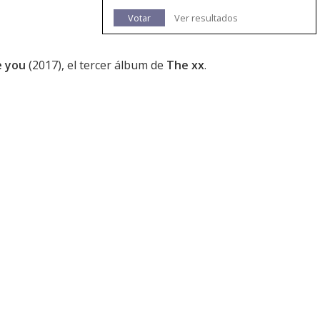
Votar
Ver resultados
e you
(2017), el tercer álbum de
The xx
.