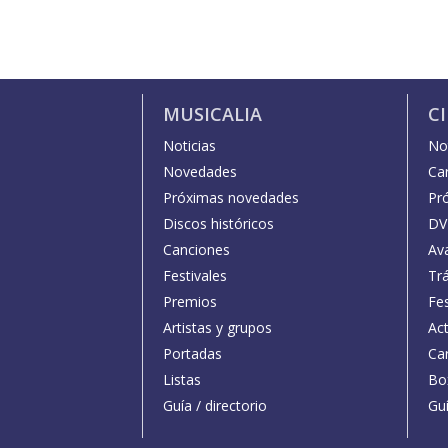
MUSICALIA
C
Noticias
Not
Novedades
Car
Próximas novedades
Pr
Discos históricos
DV
Canciones
Av
Festivales
Trá
Premios
Fe
Artistas y grupos
Act
Portadas
Car
Listas
Bo
Guía / directorio
Guí