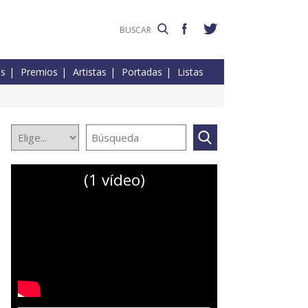
es
Premios
Artistas
Portadas
Listas
(1 vídeo)