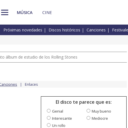
MÚSICA
CINE
Próximas novedades
Discos históricos
Canciones
Festival
nto álbum de estudio de los Rolling Stones
Canciones
Enlaces
El disco te parece que es:
Genial
Muy bueno
Interesante
Mediocre
Un rollo