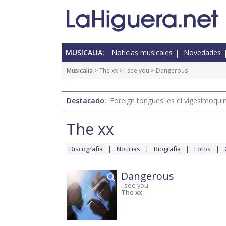
MUSICALIA:
Noticias musicales
Novedades
Musicalia
>
The xx
>
I see you
> Dangerous
Destacado:
'Foreign tongues' es el vigesimoqui
The xx
Discografía
Noticias
Biografía
Fotos
Dangerous
I see you
The xx