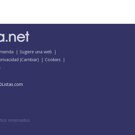
mienda
Sugiere una web
 privacidad
(
Cambiar
)
Cookies
S
0Listas.com
chos reservados