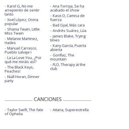
Karol G, No me
Ana Torroja, Se ha
arrepiento de sentir
acabado el show
tanto
Kase.O, Camisa de
Xoel López, Oniria
fuerza
popular
Bad Gyal, Más cara
Shania Twain, Little
Andrés Suárez, Lúa
Miss Twain
James Blake, Trying
Melanie Martinez,
times
Hades
Kany García, Puerta
Manuel Carrasco,
abierta
Pueblo salvaje I
Gorillaz, The
La La Love You, ¿Por
mountain
qué me miráis así?
FLO, Therapy at the
The Black Keys,
club
Peaches!
Niall Horan, Dinner
party
CANCIONES
Taylor Swift, The fate
Aitana, Superestrella
of Ophelia