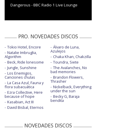
Dangerous - BBC Radio 1 Live Lounge
PRO. NOVEDADES DISCOS
Tokio Hotel, Encore
Álvaro de Luna,
Azulejos
Natalie Imbruglia,
Algorithm
Chaka Khan, Chakzilla
Beck, Ride lonesome
Toundra, Siete
Jungle, Sunshine
The Avalanches, No
bad memories
Los Enemigos,
Canciones chulas
Brandon Flowers,
Thrasher
La Casa Azul, Fauna y
flora subacuática
Nickelback, Everything
under the sun
Ezra Collective, Here
because of hope
Becky G, Baraja
bendita
Kasabian, Act III
David Bisbal, Eternos
NOVEDADES DISCOS