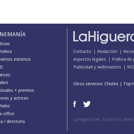
INEMANÍA
icias
telera
Contacto
Redacción
Reco
óximos estrenos
Aspectos legales
Política de
D
Publicidad y webmasters
RS
ances
ilers
Otros servicios:
Chistes
|
Top1
stivales + premios
ores y actrices
teles
x-office
LaHiguera.net. Todos los dere
a / directorio