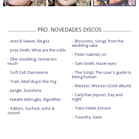
PRO. NOVEDADES DISCOS
Anni B Sweet, Alegría
Blossoms, Songs from the
wedding cake
Jorja Smith, What are the odds
Peter Gabriel, o/i
Ellie Goulding, I know too
much
Sam Smith, Hazel eyes
Soft Cell, Danceteria
The Script, The user's guide to
being human
Train, Mad dog in the fog
Weezer, Weezer (Gold album)
Jungle, Sunshine
Carly Rae Jepsen, Day and
night
Natalie Imbruglia, Algorithm
Tokio Hotel, Encore
Editors, Surface, echo &
sound
Toundra, Siete