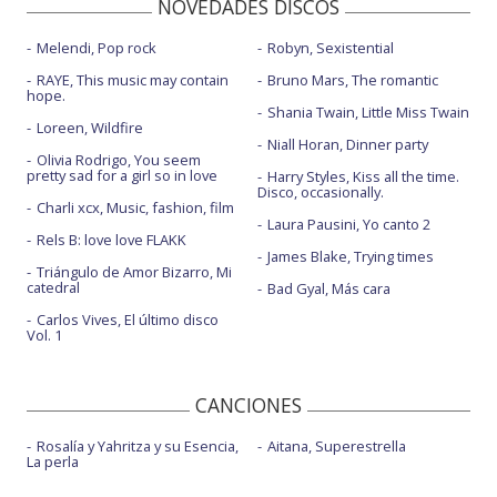
NOVEDADES DISCOS
Melendi, Pop rock
Robyn, Sexistential
RAYE, This music may contain
Bruno Mars, The romantic
hope.
Shania Twain, Little Miss Twain
Loreen, Wildfire
Niall Horan, Dinner party
Olivia Rodrigo, You seem
pretty sad for a girl so in love
Harry Styles, Kiss all the time.
Disco, occasionally.
Charli xcx, Music, fashion, film
Laura Pausini, Yo canto 2
Rels B: love love FLAKK
James Blake, Trying times
Triángulo de Amor Bizarro, Mi
catedral
Bad Gyal, Más cara
Carlos Vives, El último disco
Vol. 1
CANCIONES
Rosalía y Yahritza y su Esencia,
Aitana, Superestrella
La perla