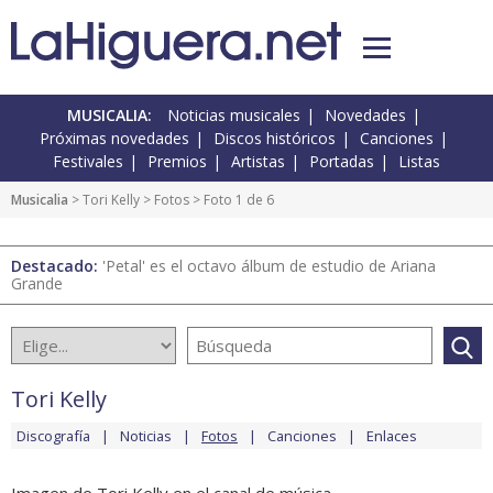
MUSICALIA:
Noticias musicales
Novedades
Próximas novedades
Discos históricos
Canciones
Festivales
Premios
Artistas
Portadas
Listas
Musicalia
>
Tori Kelly
>
Fotos
> Foto 1 de 6
Destacado:
'Petal' es el octavo álbum de estudio de Ariana
Grande
Tori Kelly
Discografía
Noticias
Fotos
Canciones
Enlaces