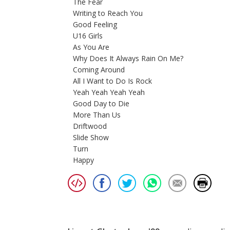
The Fear
Writing to Reach You
Good Feeling
U16 Girls
As You Are
Why Does It Always Rain On Me?
Coming Around
All I Want to Do Is Rock
Yeah Yeah Yeah Yeah
Good Day to Die
More Than Us
Driftwood
Slide Show
Turn
Happy