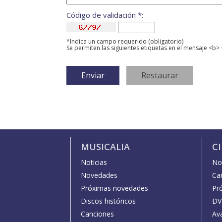
Código de validación *:
*Indica un campo requerido (obligatorio)
Se permiten las siguientes etiquetas en el mensaje <b> 
MUSICALIA
C
Noticias
Not
Novedades
Car
Próximas novedades
Pr
Discos históricos
DV
Canciones
Av