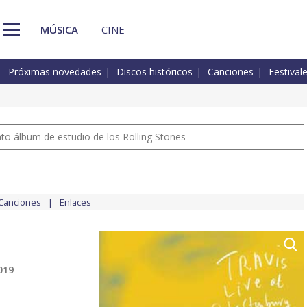
MÚSICA
CINE
Próximas novedades
Discos históricos
Canciones
Festival
nto álbum de estudio de los Rolling Stones
Canciones
Enlaces
019