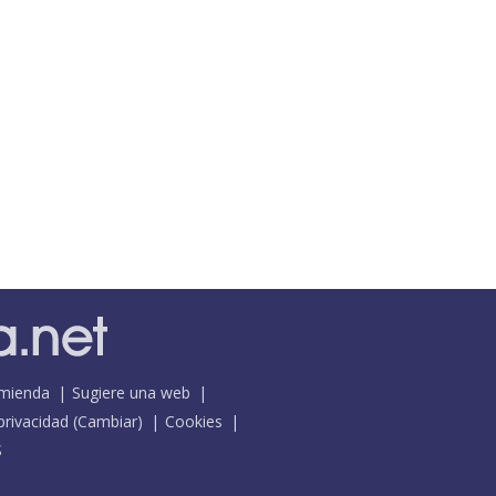
mienda
Sugiere una web
 privacidad
(
Cambiar
)
Cookies
S