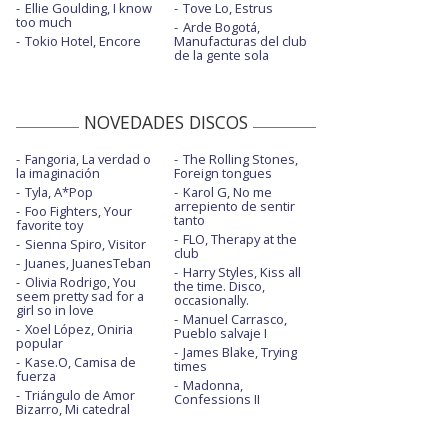
Ellie Goulding, I know
Tove Lo, Estrus
too much
Arde Bogotá,
Tokio Hotel, Encore
Manufacturas del club
de la gente sola
NOVEDADES DISCOS
Fangoria, La verdad o
The Rolling Stones,
la imaginación
Foreign tongues
Tyla, A*Pop
Karol G, No me
arrepiento de sentir
Foo Fighters, Your
tanto
favorite toy
FLO, Therapy at the
Sienna Spiro, Visitor
club
Juanes, JuanesTeban
Harry Styles, Kiss all
Olivia Rodrigo, You
the time. Disco,
seem pretty sad for a
occasionally.
girl so in love
Manuel Carrasco,
Xoel López, Oniria
Pueblo salvaje I
popular
James Blake, Trying
Kase.O, Camisa de
times
fuerza
Madonna,
Triángulo de Amor
Confessions II
Bizarro, Mi catedral