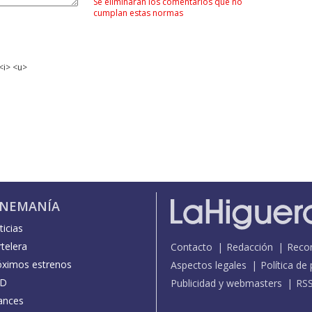
Se eliminarán los comentarios que no
cumplan estas normas
<i> <u>
INEMANÍA
icias
telera
Contacto
Redacción
Reco
óximos estrenos
Aspectos legales
Política de
D
Publicidad y webmasters
RS
ances