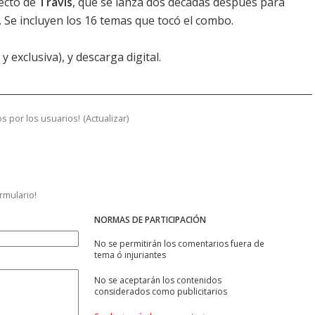
recto de
Travis
, que se lanza dos décadas después para
 Se incluyen los 16 temas que tocó el combo.
 exclusiva), y descarga digital.
s por los usuarios!
(
Actualizar
)
ormulario!
NORMAS DE PARTICIPACIÓN
No se permitirán los comentarios fuera de
tema ó injuriantes
No se aceptarán los contenidos
considerados como publicitarios