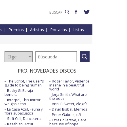
es
Premios
Artistas
Portadas
Listas
PRO. NOVEDADES DISCOS
The Script, The user's
Roger Taylor, Violence
guide to being human
insane in a beautiful
world
Becky G, Baraja
bendita
Jorja Smith, What are
the odds
Interpol, This mirror
weighs a ton
Anni B Sweet, Alegría
La Casa Azul, Fauna y
David Bisbal, Eternos
flora subacuática
Peter Gabriel, o/i
Soft Cell, Danceteria
Ezra Collective, Here
Kasabian, Act III
because of hope