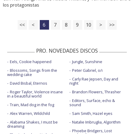
los protagonistas
<<
<
6
7
8
9
10
>
>>
PRO. NOVEDADES DISCOS
Eels, Cookie happened
Jungle, Sunshine
Blossoms, Songs from the
Peter Gabriel, o/i
wedding cake
Carly Rae Jepsen, Day and
David Bisbal, Eternos
night
Roger Taylor, Violence insane
Brandon Flowers, Thrasher
in a beautiful world
Editors, Surface, echo &
Train, Mad dog in the fog
sound
Alex Warren, Wildchild
Sam Smith, Hazel eyes
Alabama Shakes, I must be
Natalie Imbruglia, Algorithm
dreaming
Phoebe Bridgers, Lost