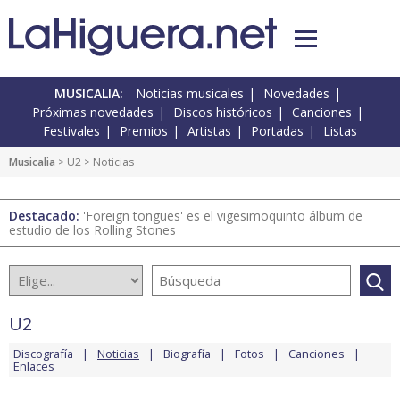
MUSICALIA:
Noticias musicales
Novedades
Próximas novedades
Discos históricos
Canciones
Festivales
Premios
Artistas
Portadas
Listas
Musicalia
>
U2
> Noticias
Destacado:
'Foreign tongues' es el vigesimoquinto álbum de
estudio de los Rolling Stones
U2
Discografía
Noticias
Biografía
Fotos
Canciones
Enlaces