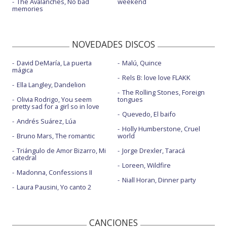
The Avalanches, No bad
weekend
memories
NOVEDADES DISCOS
David DeMaría, La puerta
Malú, Quince
mágica
Rels B: love love FLAKK
Ella Langley, Dandelion
The Rolling Stones, Foreign
Olivia Rodrigo, You seem
tongues
pretty sad for a girl so in love
Quevedo, El baifo
Andrés Suárez, Lúa
Holly Humberstone, Cruel
Bruno Mars, The romantic
world
Triángulo de Amor Bizarro, Mi
Jorge Drexler, Taracá
catedral
Loreen, Wildfire
Madonna, Confessions II
Niall Horan, Dinner party
Laura Pausini, Yo canto 2
CANCIONES