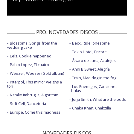
PRO. NOVEDADES DISCOS
Blossoms, Songs from the
Beck, Ride lonesome
wedding cake
Tokio Hotel, Encore
Eels, Cookie happened
Álvaro de Luna, Azulejos
Pablo López, El cuatro
Anni B Sweet, Alegría
Weezer, Weezer (Gold album)
Train, Mad dog in the fog
Interpol, This mirror weighs a
ton
Los Enemigos, Canciones
chulas
Natalie Imbruglia, Algorithm
Jorja Smith, What are the odds
Soft Cell, Danceteria
Chaka Khan, Chakzilla
Europe, Come this madness
NOVEDADES DISCOS