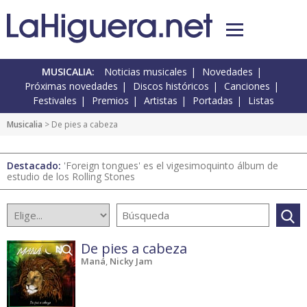
MUSICALIA:
Noticias musicales
Novedades
Próximas novedades
Discos históricos
Canciones
Festivales
Premios
Artistas
Portadas
Listas
Musicalia
> De pies a cabeza
Destacado:
'Foreign tongues' es el vigesimoquinto álbum de
estudio de los Rolling Stones
De pies a cabeza
Maná
,
Nicky Jam