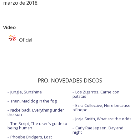
marzo de 2018.
Vídeo
Oficial
PRO. NOVEDADES DISCOS
Jungle, Sunshine
Los Zigarros, Carne con
patatas
Train, Mad dog in the fog
Ezra Collective, Here because
of hope
Nickelback, Everything under
the sun
Jorja Smith, What are the odds
The Script, The user's guide to
being human
Carly Rae Jepsen, Day and
night
Phoebe Bridgers, Lost