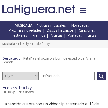
MUSICALIA:
Noticias musicales
Novedades
Próximas novedades
Discos históricos
Canciones
Festivales
Premios
Artistas
Portadas
Listas
Musicalia
> Lil Dicky > Freaky friday
Destacado:
'Petal' es el octavo álbum de estudio de Ariana
Grande
Freaky friday
Lil Dicky
,
Chris Brown
La canción cuenta con un videoclip estrenado el 15 de