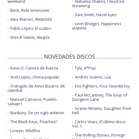
weekend
Alabama Shakes, I must be
dreaming
Beck, Ride lonesome
Sam Smith, Hazel eyes
Alex Warren, Wildchild
Leon Bridges, Happiness
anytime
Pablo López, El cuatro
Anni B Sweet, Alegría
NOVEDADES DISCOS
Kase.O, Camisa de fuerza
Tyla, A*Pop
Xoel López, Oniria popular
Andrés Suárez, Lúa
Triángulo de Amor Bizarro, Mi
Foo Fighters, Your favorite toy
catedral
Paul McCartney, The boys of
Manuel Carrasco, Pueblo
Dungeon Lane
salvaje I
Gracie Abrams, Daughter from
Bunbury, De un siglo anterior
hell
The Black Keys, Peaches!
Carlos Vives, El último disco
Vol. 1
Loreen, Wildfire
The Rolling Stones, Foreign