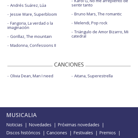
Karol G, No me arrepiento de
sentir tanto
Andrés Suárez, Lúa
Bruno Mars, The romantic
Jessie Ware, Superbloom
Melendi, Pop rock
Fangoria, La verdad o la
imaginación
Triángulo de Amor Bizarro, Mi
catedral
Gorillaz, The mountain
Madonna, Confessions II
CANCIONES
Olivia Dean, Man I need
Aitana, Superestrella
MUSICALIA
Noticias
Novedades
Próximas novedades
Discos históricos
Canciones
Festivales
Premios