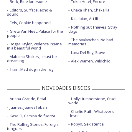
Beck, Ride lonesome
Tokio Hotel, Encore
Editors, Surface, echo &
Chaka Khan, Chakzilla
sound
Kasabian, Act III
Eels, Cookie happened
Nothing but Thieves, Stray
Greta Van Fleet, Palace for the
dogs
people
The Avalanches, No bad
Roger Taylor, Violence insane
memories
in a beautiful world
Lana Del Rey, Stove
Alabama Shakes, I must be
dreaming
Alex Warren, Wildchild
Train, Mad dog in the fog
NOVEDADES DISCOS
Ariana Grande, Petal
Holly Humberstone, Cruel
world
Juanes, JuanesTeban
Charlie Puth, Whatever's
clever
Kase.O, Camisa de fuerza
Robyn, Sexistential
The Rolling Stones, Foreign
tongues