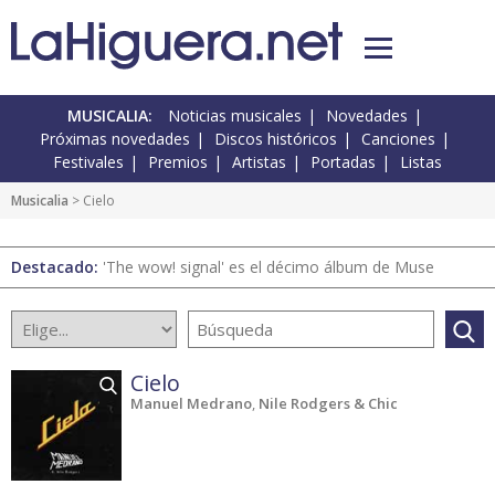
MUSICALIA:
Noticias musicales
Novedades
Próximas novedades
Discos históricos
Canciones
Festivales
Premios
Artistas
Portadas
Listas
Musicalia
> Cielo
Destacado:
'The wow! signal' es el décimo álbum de Muse
Cielo
Manuel Medrano
,
Nile Rodgers & Chic