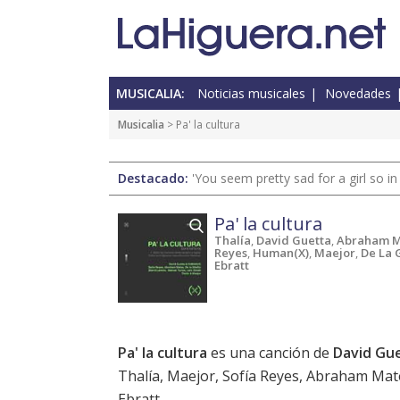
MUSICALIA:
Noticias musicales
Novedades
Musicalia
> Pa' la cultura
Destacado:
'You seem pretty sad for a girl so in
Pa' la cultura
Thalía
,
David Guetta
,
Abraham 
Reyes
,
Human(X)
,
Maejor
,
De La 
Ebratt
Pa' la cultura
es una canción de
David Gu
Thalía, Maejor, Sofía Reyes, Abraham Mat
Ebratt.