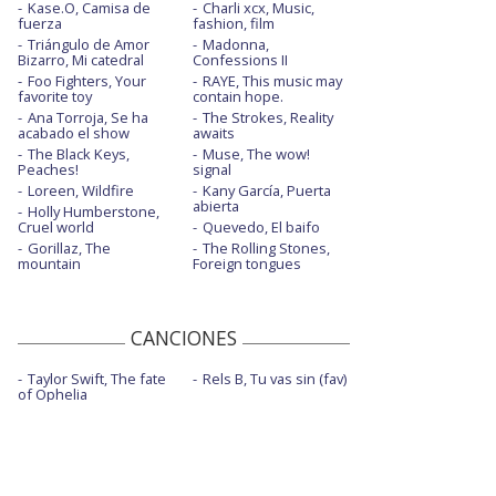
Kase.O, Camisa de
Charli xcx, Music,
fuerza
fashion, film
Triángulo de Amor
Madonna,
Bizarro, Mi catedral
Confessions II
Foo Fighters, Your
RAYE, This music may
favorite toy
contain hope.
Ana Torroja, Se ha
The Strokes, Reality
acabado el show
awaits
The Black Keys,
Muse, The wow!
Peaches!
signal
Loreen, Wildfire
Kany García, Puerta
abierta
Holly Humberstone,
Cruel world
Quevedo, El baifo
Gorillaz, The
The Rolling Stones,
mountain
Foreign tongues
CANCIONES
Taylor Swift, The fate
Rels B, Tu vas sin (fav)
of Ophelia