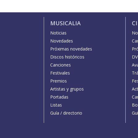
MUSICALIA
C
Noticias
Not
Novedades
Car
Próximas novedades
Pr
Discos históricos
DV
Canciones
Av
Festivales
Trá
Premios
Fe
Artistas y grupos
Act
Portadas
Car
Listas
Bo
Guía / directorio
Guí