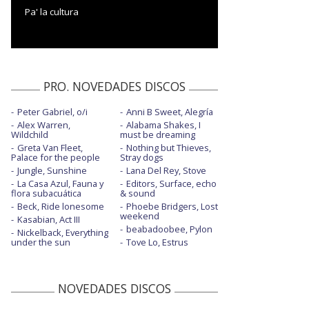
Pa' la cultura
PRO. NOVEDADES DISCOS
Peter Gabriel, o/i
Anni B Sweet, Alegría
Alex Warren,
Alabama Shakes, I
Wildchild
must be dreaming
Greta Van Fleet,
Nothing but Thieves,
Palace for the people
Stray dogs
Jungle, Sunshine
Lana Del Rey, Stove
La Casa Azul, Fauna y
Editors, Surface, echo
flora subacuática
& sound
Beck, Ride lonesome
Phoebe Bridgers, Lost
weekend
Kasabian, Act III
beabadoobee, Pylon
Nickelback, Everything
under the sun
Tove Lo, Estrus
NOVEDADES DISCOS