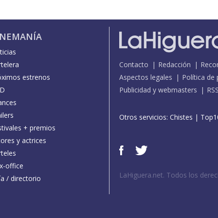
INEMANÍA
icias
telera
Contacto
Redacción
Reco
óximos estrenos
Aspectos legales
Política de
D
Publicidad y webmasters
RS
ances
ilers
Otros servicios:
Chistes
|
Top1
stivales + premios
ores y actrices
teles
x-office
LaHiguera.net. Todos los dere
a / directorio