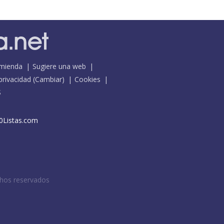
mienda
Sugiere una web
 privacidad
(
Cambiar
)
Cookies
S
0Listas.com
chos reservados