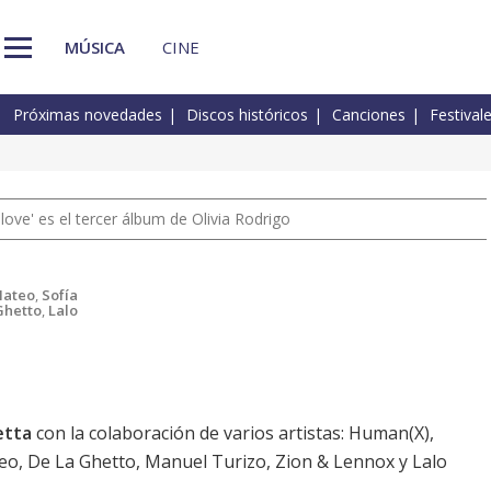
MÚSICA
CINE
Próximas novedades
Discos históricos
Canciones
Festival
 love' es el tercer álbum de Olivia Rodrigo
Mateo
,
Sofía
Ghetto
,
Lalo
etta
con la colaboración de varios artistas: Human(X),
eo, De La Ghetto, Manuel Turizo, Zion & Lennox y Lalo