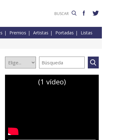
es
Premios
Artistas
Portadas
Listas
(1 vídeo)