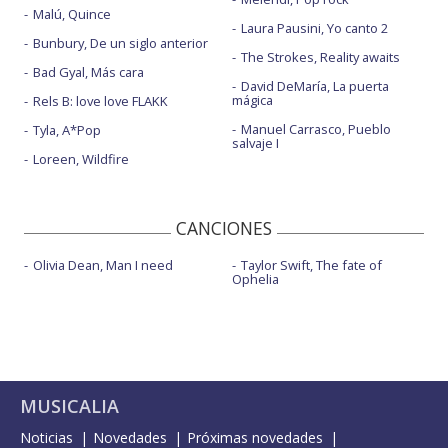
Malú, Quince
Laura Pausini, Yo canto 2
Bunbury, De un siglo anterior
The Strokes, Reality awaits
Bad Gyal, Más cara
David DeMaría, La puerta
mágica
Rels B: love love FLAKK
Manuel Carrasco, Pueblo
Tyla, A*Pop
salvaje I
Loreen, Wildfire
CANCIONES
Olivia Dean, Man I need
Taylor Swift, The fate of
Ophelia
MUSICALIA
Noticias
Novedades
Próximas novedades