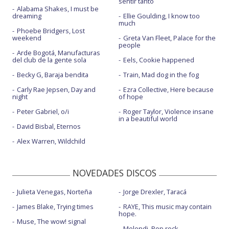
sentir tanto
Alabama Shakes, I must be
dreaming
Ellie Goulding, I know too
much
Phoebe Bridgers, Lost
weekend
Greta Van Fleet, Palace for the
people
Arde Bogotá, Manufacturas
del club de la gente sola
Eels, Cookie happened
Becky G, Baraja bendita
Train, Mad dog in the fog
Carly Rae Jepsen, Day and
Ezra Collective, Here because
night
of hope
Peter Gabriel, o/i
Roger Taylor, Violence insane
in a beautiful world
David Bisbal, Eternos
Alex Warren, Wildchild
NOVEDADES DISCOS
Julieta Venegas, Norteña
Jorge Drexler, Taracá
James Blake, Trying times
RAYE, This music may contain
hope.
Muse, The wow! signal
Melendi, Pop rock