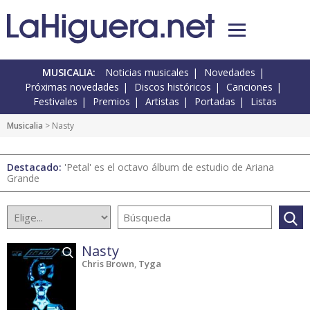
MUSICALIA:
Noticias musicales
Novedades
Próximas novedades
Discos históricos
Canciones
Festivales
Premios
Artistas
Portadas
Listas
Musicalia
> Nasty
Destacado:
'Petal' es el octavo álbum de estudio de Ariana
Grande
Nasty
Chris Brown
,
Tyga