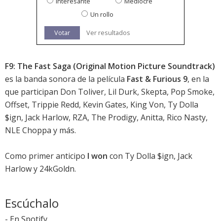
Interesante
Mediocre
Un rollo
Votar
Ver resultados
F9: The Fast Saga (Original Motion Picture Soundtrack)
es la banda sonora de la película
Fast & Furious 9
, en la
que participan Don Toliver, Lil Durk, Skepta, Pop Smoke,
Offset, Trippie Redd, Kevin Gates, King Von, Ty Dolla
$ign, Jack Harlow, RZA, The Prodigy, Anitta, Rico Nasty,
NLE Choppa y más.
Como primer anticipo
I won
con Ty Dolla $ign, Jack
Harlow y 24kGoldn.
Escúchalo
-
En Spotify