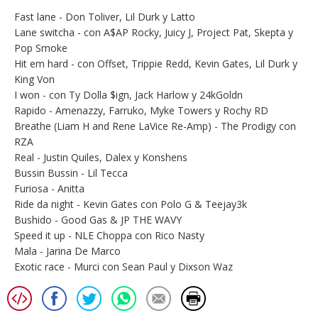
Fast lane - Don Toliver, Lil Durk y Latto
Lane switcha - con A$AP Rocky, Juicy J, Project Pat, Skepta y
Pop Smoke
Hit em hard - con Offset, Trippie Redd, Kevin Gates, Lil Durk y
King Von
I won - con Ty Dolla $ign, Jack Harlow y 24kGoldn
Rapido - Amenazzy, Farruko, Myke Towers y Rochy RD
Breathe (Liam H and Rene LaVice Re-Amp) - The Prodigy con
RZA
Real - Justin Quiles, Dalex y Konshens
Bussin Bussin - Lil Tecca
Furiosa - Anitta
Ride da night - Kevin Gates con Polo G & Teejay3k
Bushido - Good Gas & JP THE WAVY
Speed it up - NLE Choppa con Rico Nasty
Mala - Jarina De Marco
Exotic race - Murci con Sean Paul y Dixson Waz