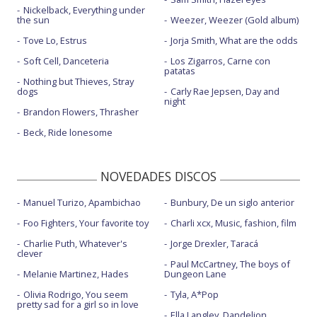
Nickelback, Everything under
the sun
Weezer, Weezer (Gold album)
Tove Lo, Estrus
Jorja Smith, What are the odds
Soft Cell, Danceteria
Los Zigarros, Carne con
patatas
Nothing but Thieves, Stray
dogs
Carly Rae Jepsen, Day and
night
Brandon Flowers, Thrasher
Beck, Ride lonesome
NOVEDADES DISCOS
Manuel Turizo, Apambichao
Bunbury, De un siglo anterior
Foo Fighters, Your favorite toy
Charli xcx, Music, fashion, film
Charlie Puth, Whatever's
Jorge Drexler, Taracá
clever
Paul McCartney, The boys of
Melanie Martinez, Hades
Dungeon Lane
Olivia Rodrigo, You seem
Tyla, A*Pop
pretty sad for a girl so in love
Ella Langley, Dandelion