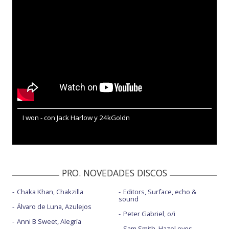
I won - con Jack Harlow y 24kGoldn
PRO. NOVEDADES DISCOS
Chaka Khan, Chakzilla
Editors, Surface, echo &
sound
Álvaro de Luna, Azulejos
Peter Gabriel, o/i
Anni B Sweet, Alegría
Sam Smith, Hazel eyes