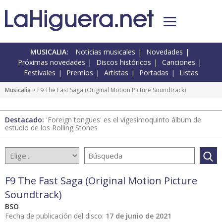
MUSICALIA:
Noticias musicales
Novedades
Próximas novedades
Discos históricos
Canciones
Festivales
Premios
Artistas
Portadas
Listas
Musicalia
> F9 The Fast Saga (Original Motion Picture Soundtrack)
Destacado:
'Foreign tongues' es el vigesimoquinto álbum de
estudio de los Rolling Stones
F9 The Fast Saga (Original Motion Picture
Soundtrack)
BSO
Fecha de publicación del disco:
17 de junio de 2021