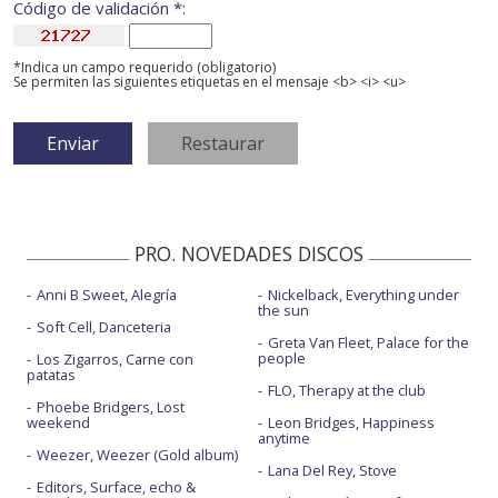
Código de validación *:
*Indica un campo requerido (obligatorio)
Se permiten las siguientes etiquetas en el mensaje <b> <i> <u>
PRO. NOVEDADES DISCOS
Anni B Sweet, Alegría
Nickelback, Everything under
the sun
Soft Cell, Danceteria
Greta Van Fleet, Palace for the
people
Los Zigarros, Carne con
patatas
FLO, Therapy at the club
Phoebe Bridgers, Lost
weekend
Leon Bridges, Happiness
anytime
Weezer, Weezer (Gold album)
Lana Del Rey, Stove
Editors, Surface, echo &