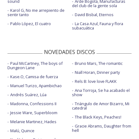
sound
Arde Bogotá, Manufacturas
del club de la gente sola
Karol G, No me arrepiento de
sentir tanto
David Bisbal, Eternos
Pablo López, El cuatro
La Casa Azul, Fauna y flora
subacuática
NOVEDADES DISCOS
Paul McCartney, The boys of
Bruno Mars, The romantic
Dungeon Lane
Niall Horan, Dinner party
Kase.O, Camisa de fuerza
Rels B: love love FLAKK
Manuel Turizo, Apambichao
Ana Torroja, Se ha acabado el
Andrés Suárez, Lúa
show
Madonna, Confessions II
Triángulo de Amor Bizarro, Mi
catedral
Jessie Ware, Superbloom
The Black Keys, Peaches!
Melanie Martinez, Hades
Gracie Abrams, Daughter from
hell
Malú, Quince