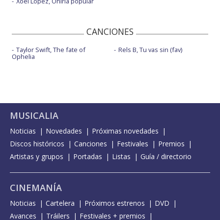
Xoel López, Oniria popular
CANCIONES
Taylor Swift, The fate of
Rels B, Tu vas sin (fav)
Ophelia
MUSICALIA
Noticias
Novedades
Próximas novedades
Discos históricos
Canciones
Festivales
Premios
Artistas y grupos
Portadas
Listas
Guía / directorio
CINEMANÍA
Noticias
Cartelera
Próximos estrenos
DVD
Avances
Tráilers
Festivales + premios