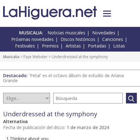
MUSICALIA:
Noticias musicales
Novedades
Próximas novedades
Discos históricos
Canciones
Festivales
Premios
Artistas
Portadas
Listas
Musicalia
> Faye Webster > Underdressed at the symphony
Destacado:
'Petal' es el octavo álbum de estudio de Ariana
Grande
Underdressed at the symphony
Alternativa
Fecha de publicación del disco:
1 de marzo de 2024
1.Thinking about you