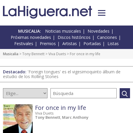
MUSICALIA:
Noticias musicales
Novedades
Próximas novedades
Discos históricos
Canciones
Festivales
Premios
Artistas
Portadas
Listas
Musicalia
> Tony Bennett >
Viva Duets
> For once in my life
Destacado:
'Foreign tongues' es el vigesimoquinto álbum de
estudio de los Rolling Stones
For once in my life
Viva Duets
Tony Bennett
,
Marc Anthony