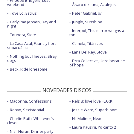
Phoebe Bridgers, Lost
weekend
Álvaro de Luna, Azulejos
Tove Lo, Estrus
Peter Gabriel, o/i
Carly Rae Jepsen, Day and
Jungle, Sunshine
night
Interpol, This mirror weighs a
Toundra, Siete
ton
La Casa Azul, Fauna y flora
Camela, Titánicos
subacuática
Lana Del Rey, Stove
Nothing but Thieves, Stray
dogs
Ezra Collective, Here because
of hope
Beck, Ride lonesome
NOVEDADES DISCOS
Madonna, Confessions II
Rels B: love love FLAKK
Robyn, Sexistential
Jessie Ware, Superbloom
Charlie Puth, Whatever's
Nil Moliner, Nexo
clever
Laura Pausini, Yo canto 2
Niall Horan, Dinner party