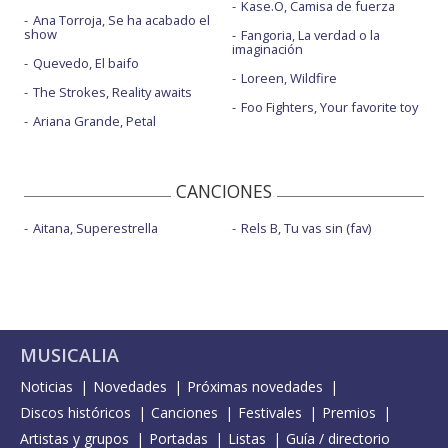
Kase.O, Camisa de fuerza
Ana Torroja, Se ha acabado el
show
Fangoria, La verdad o la
imaginación
Quevedo, El baifo
Loreen, Wildfire
The Strokes, Reality awaits
Foo Fighters, Your favorite toy
Ariana Grande, Petal
CANCIONES
Aitana, Superestrella
Rels B, Tu vas sin (fav)
MUSICALIA
Noticias
Novedades
Próximas novedades
Discos históricos
Canciones
Festivales
Premios
Artistas y grupos
Portadas
Listas
Guía / directorio