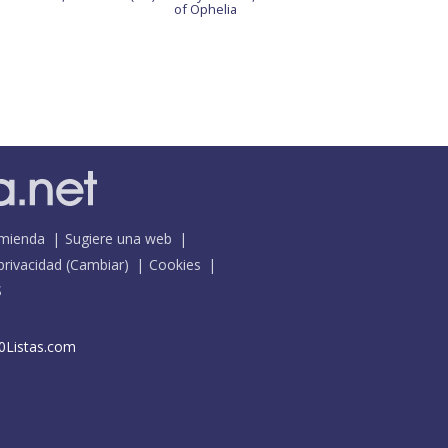
of Ophelia
mienda
Sugiere una web
 privacidad
(
Cambiar
)
Cookies
S
0Listas.com