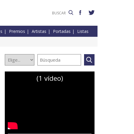
es
Premios
Artistas
Portadas
Listas
(1 vídeo)