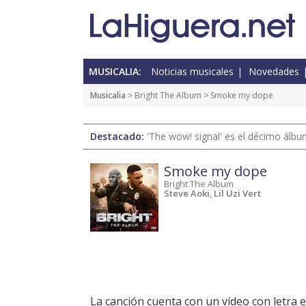
MUSICALIA:
Noticias musicales
Novedades
Musicalia
>
Bright The Album
> Smoke my dope
Destacado:
'The wow! signal' es el décimo álb
Smoke my dope
Bright The Album
Steve Aoki
,
Lil Uzi Vert
La canción cuenta con un vídeo con letra 