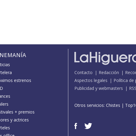
INEMANÍA
icias
telera
Contacto
Redacción
Reco
óximos estrenos
Aspectos legales
Política de
D
Publicidad y webmasters
RS
ances
ilers
Otros servicios:
Chistes
|
Top1
stivales + premios
ores y actrices
teles
x-office