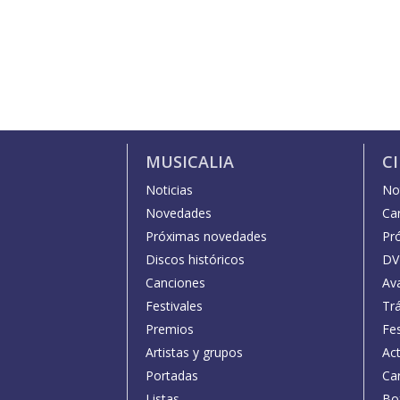
MUSICALIA
C
Noticias
Not
Novedades
Car
Próximas novedades
Pr
Discos históricos
DV
Canciones
Av
Festivales
Trá
Premios
Fe
Artistas y grupos
Act
Portadas
Car
Listas
Bo