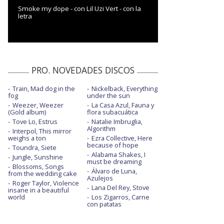
Smoke my dope - con Lil Uzi Vert - con la
letra
PRO. NOVEDADES DISCOS
Train, Mad dog in the
Nickelback, Everything
fog
under the sun
Weezer, Weezer
La Casa Azul, Fauna y
(Gold album)
flora subacuática
Tove Lo, Estrus
Natalie Imbruglia,
Algorithm
Interpol, This mirror
weighs a ton
Ezra Collective, Here
because of hope
Toundra, Siete
Alabama Shakes, I
Jungle, Sunshine
must be dreaming
Blossoms, Songs
Álvaro de Luna,
from the wedding cake
Azulejos
Roger Taylor, Violence
Lana Del Rey, Stove
insane in a beautiful
world
Los Zigarros, Carne
con patatas