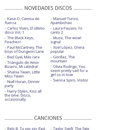
NOVEDADES DISCOS
Kase.O, Camisa de
Manuel Turizo,
fuerza
Apambichao
Carlos Vives, El último
Laura Pausini, Yo
disco Vol. 1
canto 2
The Black Keys,
Muse, The wow!
Peaches!
signal
Paul McCartney, The
Xoel López, Oniria
boys of Dungeon Lane
popular
Bad Gyal, Más cara
Gorillaz, The
mountain
Triángulo de Amor
Bizarro, Mi catedral
Olivia Rodrigo, You
seem pretty sad for a
Shania Twain, Little
girl so in love
Miss Twain
Sienna Spiro, Visitor
Niall Horan, Dinner
party
Harry Styles, Kiss all
the time. Disco,
occasionally.
CANCIONES
Rels B, Tu vas sin (fav)
Taylor Swift, The fate