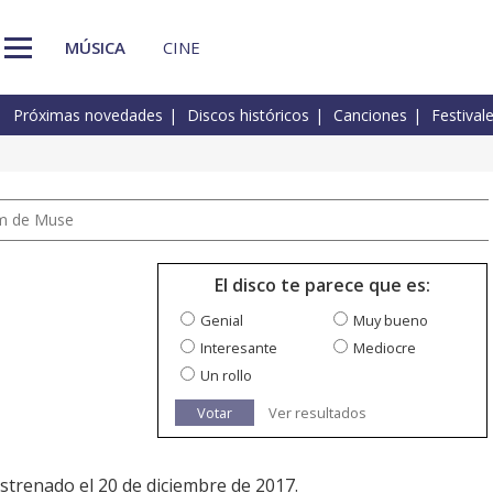
MÚSICA
CINE
Próximas novedades
Discos históricos
Canciones
Festival
um de Muse
El disco te parece que es:
Genial
Muy bueno
Interesante
Mediocre
Un rollo
Votar
Ver resultados
estrenado el 20 de diciembre de 2017.