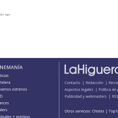
<i> <u>
INEMANÍA
icias
telera
Contacto
Redacción
Reco
óximos estrenos
Aspectos legales
Política de
D
Publicidad y webmasters
RS
ances
ilers
Otros servicios:
Chistes
|
Top1
stivales + premios