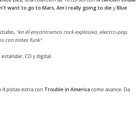
on't want to go to Mars
,
Am I really going to die
y
Blue
studio,
"en él encontramos rock explosivo, electro-pop,
s con tintes funk"
.
o estándar, CD y digital.
n 4 pistas extra con
Trouble in America
como avance. Da