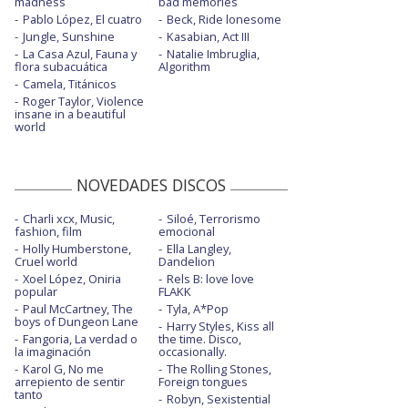
madness
bad memories
Pablo López, El cuatro
Beck, Ride lonesome
Jungle, Sunshine
Kasabian, Act III
La Casa Azul, Fauna y
Natalie Imbruglia,
flora subacuática
Algorithm
Camela, Titánicos
Roger Taylor, Violence
insane in a beautiful
world
NOVEDADES DISCOS
Charli xcx, Music,
Siloé, Terrorismo
fashion, film
emocional
Holly Humberstone,
Ella Langley,
Cruel world
Dandelion
Xoel López, Oniria
Rels B: love love
popular
FLAKK
Paul McCartney, The
Tyla, A*Pop
boys of Dungeon Lane
Harry Styles, Kiss all
Fangoria, La verdad o
the time. Disco,
la imaginación
occasionally.
Karol G, No me
The Rolling Stones,
arrepiento de sentir
Foreign tongues
tanto
Robyn, Sexistential