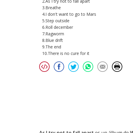
2.As I try not to fall apart
3.Breathe
4.I don't want to go to Mars
5.Step outside
6.Roll december
7.Ragworm
8.Blue drift
9.The end
10.There is no cure for it
As I try not to fall apart
es un álbum de
W