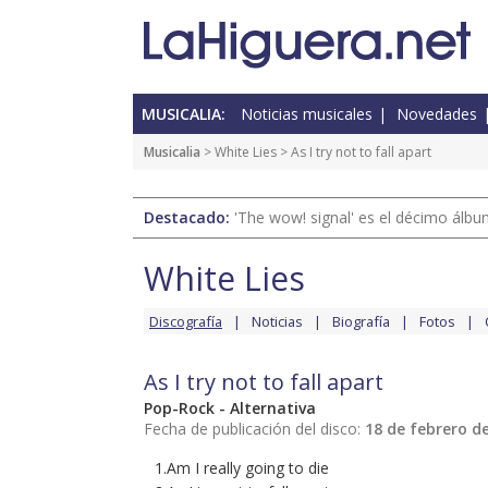
MUSICALIA:
Noticias musicales
Novedades
Musicalia
>
White Lies
> As I try not to fall apart
Destacado:
'The wow! signal' es el décimo álb
White Lies
Discografía
Noticias
Biografía
Fotos
As I try not to fall apart
Pop-Rock - Alternativa
Fecha de publicación del disco:
18 de febrero d
1.Am I really going to die