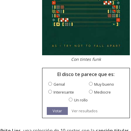
Con tintes funk
El disco te parece que es:
Genial
Muy bueno
Interesante
Mediocre
Un rollo
Votar
Ver resultados
hite Lies
, una colección de 10 cortes con la
canción titular