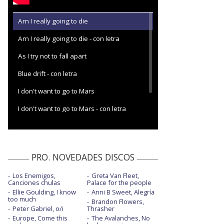
Am I really going to die
Am I really going to die - con letra
As I try not to fall apart
Blue drift - con letra
I don't want to go to Mars
I don't want to go to Mars - con letra
Trouble in America
PRO. NOVEDADES DISCOS
Los Enemigos,
Greta Van Fleet,
Canciones chulas
Palace for the people
Ellie Goulding, I know
Anni B Sweet, Alegría
too much
Brandon Flowers,
Peter Gabriel, o/i
Thrasher
Europe, Come this
The Avalanches, No