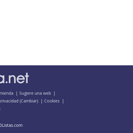
mienda
Sugiere una web
 privacidad
(
Cambiar
)
Cookies
S
0Listas.com