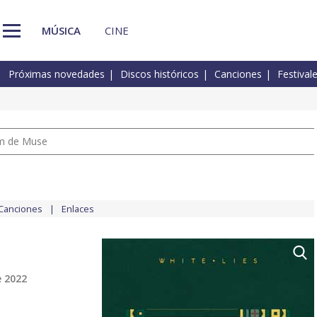
MÚSICA
CINE
Próximas novedades
Discos históricos
Canciones
Festival
um de Muse
Canciones
Enlaces
e 2022