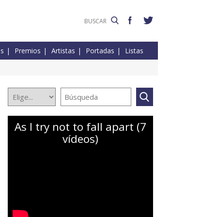
es
Premios
Artistas
Portadas
Listas
As I try not to fall apart (7
vídeos)