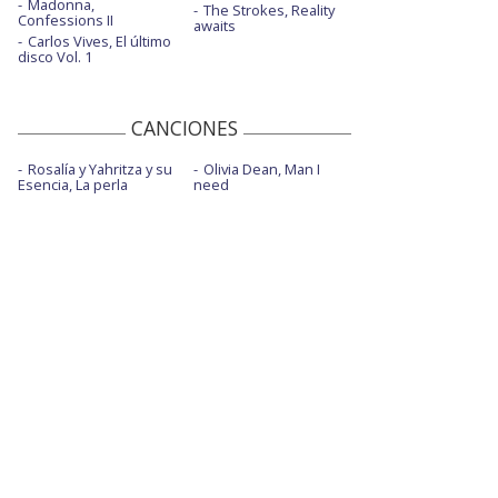
Madonna,
The Strokes, Reality
Confessions II
awaits
Carlos Vives, El último
disco Vol. 1
CANCIONES
Rosalía y Yahritza y su
Olivia Dean, Man I
Esencia, La perla
need