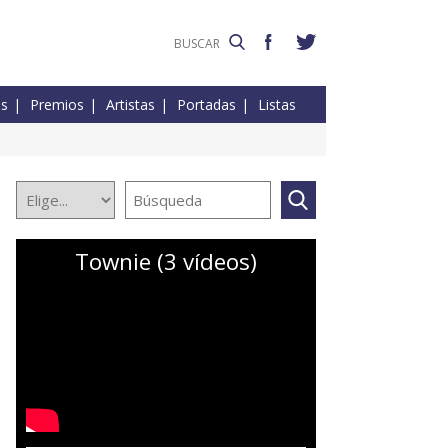
es
Premios
Artistas
Portadas
Listas
Townie (3 vídeos)