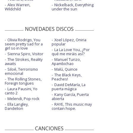
Alex Warren,
Nickelback, Everything
Wildchild
under the sun
NOVEDADES DISCOS
Olivia Rodrigo, You
Xoel López, Oniria
seem pretty sad for a
popular
girl so in love
La La Love You, ¿Por
Sienna Spiro, Visitor
qué me miráis así?
The Strokes, Reality
Manuel Turizo,
awaits
Apambichao
Siloé, Terrorismo
Malú, Quince
emocional
The Black Keys,
The Rolling Stones,
Peaches!
Foreign tongues
David DeMaría, La
Laura Pausini, Yo
puerta mágica
canto 2
Kany García, Puerta
Melendi, Pop rock
abierta
Ella Langley,
RAYE, This music may
Dandelion
contain hope.
CANCIONES