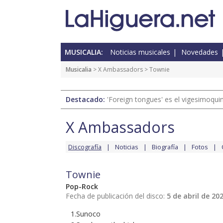
MUSICALIA:
Noticias musicales
Novedades
Musicalia
>
X Ambassadors
> Townie
Destacado:
'Foreign tongues' es el vigesimoqui
X Ambassadors
Discografía
Noticias
Biografía
Fotos
Townie
Pop-Rock
Fecha de publicación del disco:
5 de abril de 20
1.Sunoco