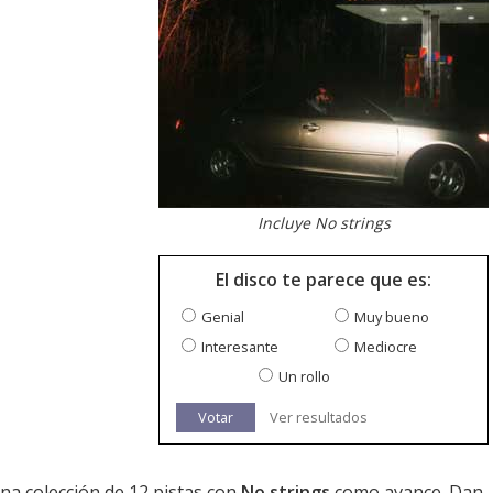
Incluye No strings
El disco te parece que es:
Genial
Muy bueno
Interesante
Mediocre
Un rollo
Votar
Ver resultados
una colección de 12 pistas con
No strings
como avance. Dan