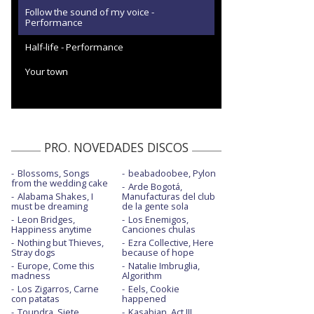
Follow the sound of my voice -
Performance
Half-life - Performance
Your town
PRO. NOVEDADES DISCOS
Blossoms, Songs
beabadoobee, Pylon
from the wedding cake
Arde Bogotá,
Alabama Shakes, I
Manufacturas del club
must be dreaming
de la gente sola
Leon Bridges,
Los Enemigos,
Happiness anytime
Canciones chulas
Nothing but Thieves,
Ezra Collective, Here
Stray dogs
because of hope
Europe, Come this
Natalie Imbruglia,
madness
Algorithm
Los Zigarros, Carne
Eels, Cookie
con patatas
happened
Toundra, Siete
Kasabian, Act III