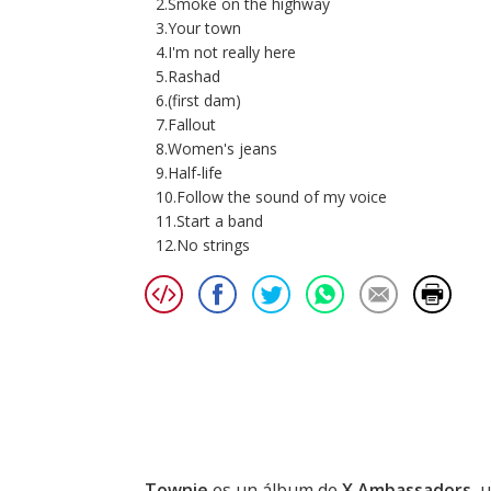
2.Smoke on the highway
3.Your town
4.I'm not really here
5.Rashad
6.(first dam)
7.Fallout
8.Women's jeans
9.Half-life
10.Follow the sound of my voice
11.Start a band
12.No strings
Townie
es un álbum de
X Ambassadors
, 