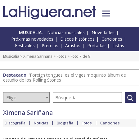
MUSICALIA:
Noticias musicales
Novedades
Próximas novedades
Discos históricos
Canciones
Festivales
Premios
Artistas
Portadas
Listas
Musicalia
>
Ximena Sariñana
>
Fotos
> Foto 7 de 9
Destacado:
'Foreign tongues' es el vigesimoquinto álbum de
estudio de los Rolling Stones
Ximena Sariñana
Discografía
Noticias
Biografía
Fotos
Canciones