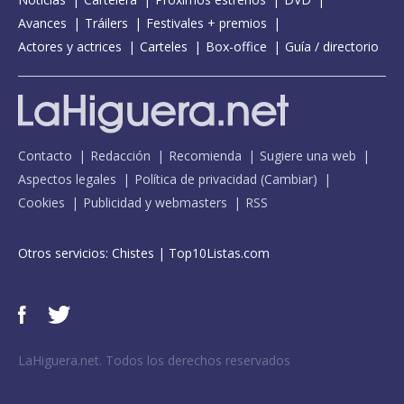
Avances
Tráilers
Festivales + premios
Actores y actrices
Carteles
Box-office
Guía / directorio
Contacto
Redacción
Recomienda
Sugiere una web
Aspectos legales
Política de privacidad
(
Cambiar
)
Cookies
Publicidad y webmasters
RSS
Otros servicios:
Chistes
|
Top10Listas.com
LaHiguera.net. Todos los derechos reservados