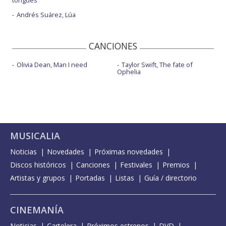
Andrés Suárez, Lúa
CANCIONES
Olivia Dean, Man I need
Taylor Swift, The fate of
Ophelia
MUSICALIA
Noticias
Novedades
Próximas novedades
Discos históricos
Canciones
Festivales
Premios
Artistas y grupos
Portadas
Listas
Guía / directorio
CINEMANÍA
Noticias
Cartelera
Próximos estrenos
DVD