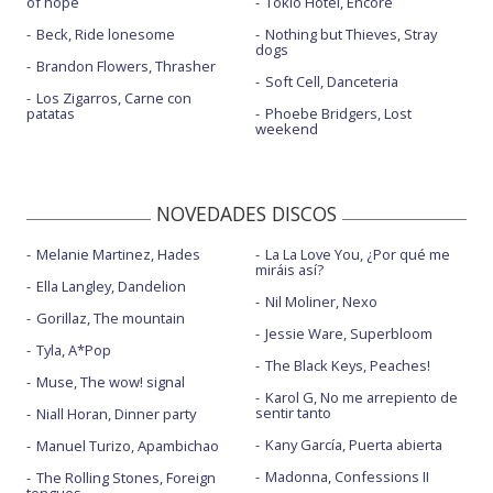
of hope
Tokio Hotel, Encore
Beck, Ride lonesome
Nothing but Thieves, Stray
dogs
Brandon Flowers, Thrasher
Soft Cell, Danceteria
Los Zigarros, Carne con
patatas
Phoebe Bridgers, Lost
weekend
NOVEDADES DISCOS
Melanie Martinez, Hades
La La Love You, ¿Por qué me
miráis así?
Ella Langley, Dandelion
Nil Moliner, Nexo
Gorillaz, The mountain
Jessie Ware, Superbloom
Tyla, A*Pop
The Black Keys, Peaches!
Muse, The wow! signal
Karol G, No me arrepiento de
sentir tanto
Niall Horan, Dinner party
Kany García, Puerta abierta
Manuel Turizo, Apambichao
Madonna, Confessions II
The Rolling Stones, Foreign
tongues