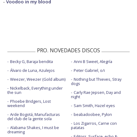
-
Voodoo in my blood
PRO. NOVEDADES DISCOS
Becky G, Baraja bendita
Anni B Sweet, Alegría
Álvaro de Luna, Azulejos
Peter Gabriel, o/i
Weezer, Weezer (Gold album)
Nothing but Thieves, Stray
dogs
Nickelback, Everything under
the sun
Carly Rae Jepsen, Day and
night
Phoebe Bridgers, Lost
weekend
Sam Smith, Hazel eyes
Arde Bogotá, Manufacturas
beabadoobee, Pylon
del club de la gente sola
Los Zigarros, Carne con
Alabama Shakes, I must be
patatas
dreaming
Editors, Surface, echo &