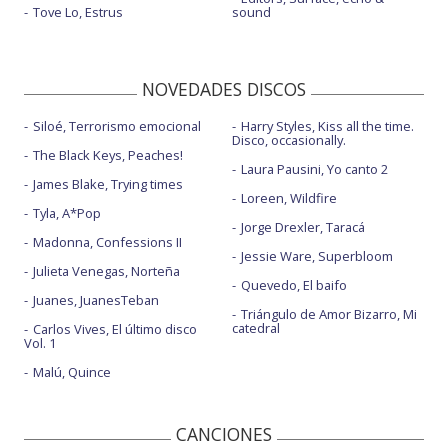
Tove Lo, Estrus
sound
NOVEDADES DISCOS
Siloé, Terrorismo emocional
Harry Styles, Kiss all the time.
Disco, occasionally.
The Black Keys, Peaches!
Laura Pausini, Yo canto 2
James Blake, Trying times
Loreen, Wildfire
Tyla, A*Pop
Jorge Drexler, Taracá
Madonna, Confessions II
Jessie Ware, Superbloom
Julieta Venegas, Norteña
Quevedo, El baifo
Juanes, JuanesTeban
Triángulo de Amor Bizarro, Mi
catedral
Carlos Vives, El último disco
Vol. 1
Malú, Quince
CANCIONES