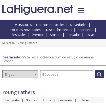
MUSICALIA:
Noticias musicales
Novedades
Próximas novedades
Discos históricos
Canciones
Festivales
Premios
Artistas
Portadas
Listas
Musicalia
> Young Fathers
Destacado:
'Petal' es el octavo álbum de estudio de Ariana
Grande
Young Fathers
Discografía
Noticias
Fotos
Canciones
Enlaces