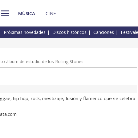
MÚSICA
CINE
Próximas novedades
Discos históricos
Canciones
Festival
nto álbum de estudio de los Rolling Stones
ggae, hip hop, rock, mestizaje, fusión y flamenco que se celebra
lata.com