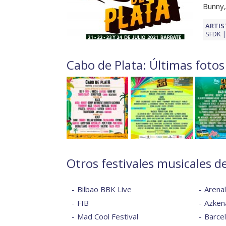
Bunny,
ARTIS
SFDK
Cabo de Plata: Últimas fotos
Otros festivales musicales d
Bilbao BBK Live
Arena
FIB
Azkena
Mad Cool Festival
Barce