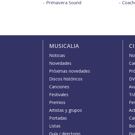
Primavera Sound
Coache
MUSICALIA
C
Noticias
Not
Novedades
Car
Próximas novedades
Pr
Discos históricos
DV
Canciones
Av
Festivales
Trá
Premios
Fe
Artistas y grupos
Act
Portadas
Car
Listas
Bo
Guía / directorio
Guí