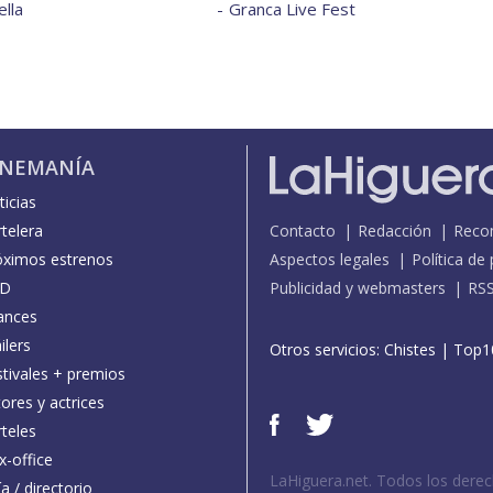
lla
Granca Live Fest
INEMANÍA
icias
telera
Contacto
Redacción
Reco
óximos estrenos
Aspectos legales
Política de
D
Publicidad y webmasters
RS
ances
ilers
Otros servicios:
Chistes
|
Top1
stivales + premios
ores y actrices
teles
x-office
LaHiguera.net. Todos los dere
a / directorio