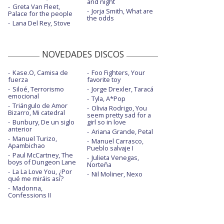
and night
Greta Van Fleet,
Jorja Smith, What are
Palace for the people
the odds
Lana Del Rey, Stove
NOVEDADES DISCOS
Kase.O, Camisa de
Foo Fighters, Your
fuerza
favorite toy
Siloé, Terrorismo
Jorge Drexler, Taracá
emocional
Tyla, A*Pop
Triángulo de Amor
Olivia Rodrigo, You
Bizarro, Mi catedral
seem pretty sad for a
Bunbury, De un siglo
girl so in love
anterior
Ariana Grande, Petal
Manuel Turizo,
Manuel Carrasco,
Apambichao
Pueblo salvaje I
Paul McCartney, The
Julieta Venegas,
boys of Dungeon Lane
Norteña
La La Love You, ¿Por
Nil Moliner, Nexo
qué me miráis así?
Madonna,
Confessions II