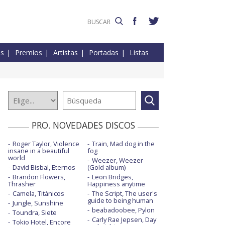
es
Premios
Artistas
Portadas
Listas
PRO. NOVEDADES DISCOS
Roger Taylor, Violence
Train, Mad dog in the
insane in a beautiful
fog
world
Weezer, Weezer
David Bisbal, Eternos
(Gold album)
Brandon Flowers,
Leon Bridges,
Thrasher
Happiness anytime
Camela, Titánicos
The Script, The user's
guide to being human
Jungle, Sunshine
beabadoobee, Pylon
Toundra, Siete
Carly Rae Jepsen, Day
Tokio Hotel, Encore