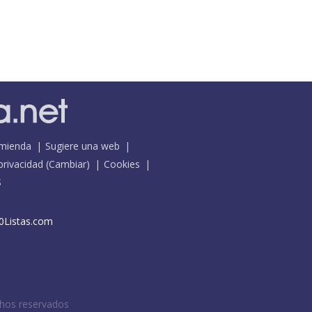
mienda
Sugiere una web
 privacidad
(
Cambiar
)
Cookies
S
0Listas.com
chos reservados