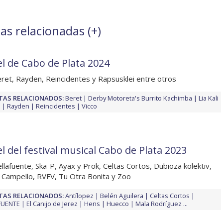
as relacionadas (
+
)
el de Cabo de Plata 2024
ret, Rayden, Reincidentes y Rapsusklei entre otros
TAS RELACIONADOS:
Beret
Derby Motoreta's Burrito Kachimba
Lia Kali
a
Rayden
Reincidentes
Vicco
l del festival musical Cabo de Plata 2023
llafuente, Ska-P, Ayax y Prok, Celtas Cortos, Dubioza kolektiv,
 Campello, RVFV, Tu Otra Bonita y Zoo
TAS RELACIONADOS:
Antílopez
Belén Aguilera
Celtas Cortos
FUENTE
El Canijo de Jerez
Hens
Huecco
Mala Rodríguez
...