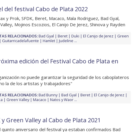
l del festival Cabo de Plata 2022
ax y Prok, SFDK, Beret, Macaco, Mala Rodriguez, Bad Gyal,
Valley, Mojinos Escozios, El Canijo De Jerez, Shinova y Rayden
TAS RELACIONADOS:
Bad Gyal
Beret
Duki
El Canijo de Jerez
Green
Guitarricadelafuente
Hamlet
Judeline
...
róxima edición del Festival Cabo de Plata en
ganización no puede garantizar la seguridad de los caboplateros
mo la de los artistas y trabajadores"
TAS RELACIONADOS:
Bad Bunny
Bad Gyal
Beret
El Canijo de Jerez
ka
Green Valley
Macaco
Natos y Waor
...
 y Green Valley al Cabo de Plata 2021
l quinto aniversario del festival ya estaban confirmados Bad