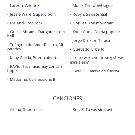
Loreen, Wildfire
Muse, The wow! signal
Jessie Ware, Superbloom
Robyn, Sexistential
Melendi, Pop rock
Gorillaz, The mountain
Gracie Abrams, Daughter from
Xoel López, Oniria popular
hell
Jorge Drexler, Taracá
Triángulo de Amor Bizarro, Mi
catedral
Quevedo, El baifo
Kany García, Puerta abierta
La La Love You, ¿Por qué me
miráis así?
RAYE, This music may contain
hope.
Kase.O, Camisa de fuerza
Madonna, Confessions II
CANCIONES
Aitana, Superestrella
Rels B, Tu vas sin (fav)