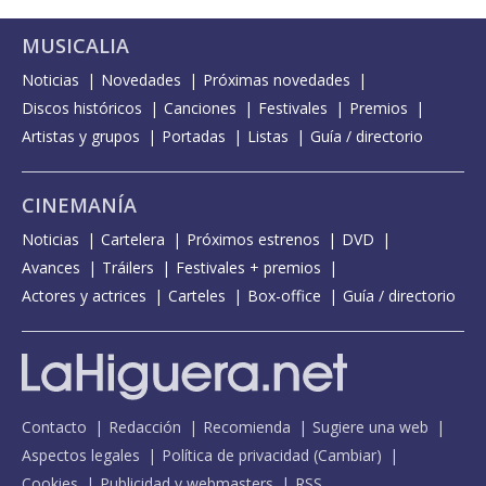
MUSICALIA
Noticias
Novedades
Próximas novedades
Discos históricos
Canciones
Festivales
Premios
Artistas y grupos
Portadas
Listas
Guía / directorio
CINEMANÍA
Noticias
Cartelera
Próximos estrenos
DVD
Avances
Tráilers
Festivales + premios
Actores y actrices
Carteles
Box-office
Guía / directorio
Contacto
Redacción
Recomienda
Sugiere una web
Aspectos legales
Política de privacidad
(
Cambiar
)
Cookies
Publicidad y webmasters
RSS