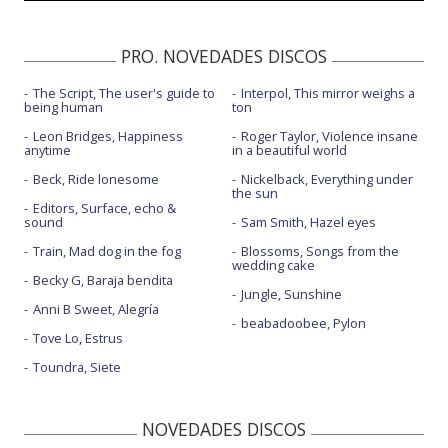
Sharks
PRO. NOVEDADES DISCOS
The Script, The user's guide to
Interpol, This mirror weighs a
being human
ton
Leon Bridges, Happiness
Roger Taylor, Violence insane
anytime
in a beautiful world
Beck, Ride lonesome
Nickelback, Everything under
the sun
Editors, Surface, echo &
sound
Sam Smith, Hazel eyes
Train, Mad dog in the fog
Blossoms, Songs from the
wedding cake
Becky G, Baraja bendita
Jungle, Sunshine
Anni B Sweet, Alegría
beabadoobee, Pylon
Tove Lo, Estrus
Toundra, Siete
NOVEDADES DISCOS