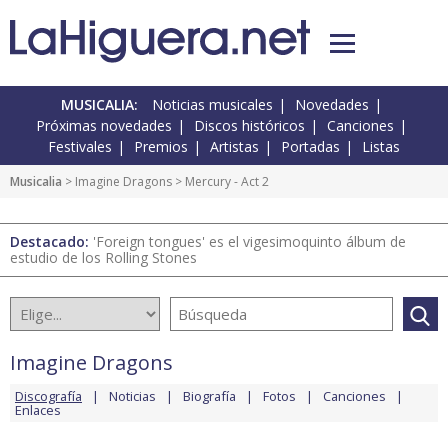
MUSICALIA:
Noticias musicales
Novedades
Próximas novedades
Discos históricos
Canciones
Festivales
Premios
Artistas
Portadas
Listas
Musicalia
>
Imagine Dragons
> Mercury - Act 2
Destacado:
'Foreign tongues' es el vigesimoquinto álbum de
estudio de los Rolling Stones
Imagine Dragons
Discografía
Noticias
Biografía
Fotos
Canciones
Enlaces