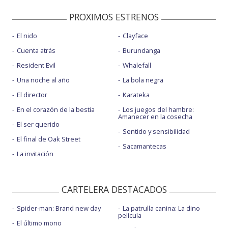
PROXIMOS ESTRENOS
El nido
Clayface
Cuenta atrás
Burundanga
Resident Evil
Whalefall
Una noche al año
La bola negra
El director
Karateka
En el corazón de la bestia
Los juegos del hambre:
Amanecer en la cosecha
El ser querido
Sentido y sensibilidad
El final de Oak Street
Sacamantecas
La invitación
CARTELERA DESTACADOS
Spider-man: Brand new day
La patrulla canina: La dino
película
El último mono