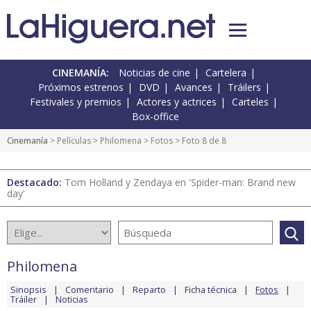
CINEMANÍA:
Noticias de cine
Cartelera
Próximos estrenos
DVD
Avances
Tráilers
Festivales y premios
Actores y actrices
Carteles
Box-office
Cinemanía
> Películas >
Philomena
>
Fotos
> Foto 8 de 8
Destacado:
Tom Holland y Zendaya en 'Spider-man: Brand new
day'
Philomena
Sinopsis
Comentario
Reparto
Ficha técnica
Fotos
Tráiler
Noticias