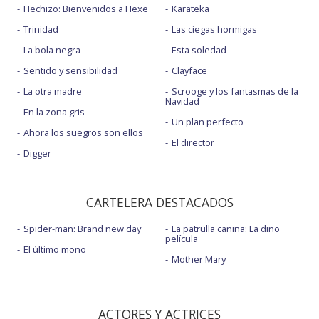
Hechizo: Bienvenidos a Hexe
Karateka
Trinidad
Las ciegas hormigas
La bola negra
Esta soledad
Sentido y sensibilidad
Clayface
La otra madre
Scrooge y los fantasmas de la
Navidad
En la zona gris
Un plan perfecto
Ahora los suegros son ellos
El director
Digger
CARTELERA DESTACADOS
Spider-man: Brand new day
La patrulla canina: La dino
película
El último mono
Mother Mary
ACTORES Y ACTRICES