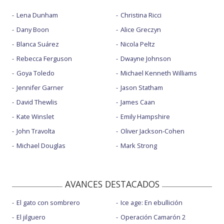
Lena Dunham
Christina Ricci
Dany Boon
Alice Greczyn
Blanca Suárez
Nicola Peltz
Rebecca Ferguson
Dwayne Johnson
Goya Toledo
Michael Kenneth Williams
Jennifer Garner
Jason Statham
David Thewlis
James Caan
Kate Winslet
Emily Hampshire
John Travolta
Oliver Jackson-Cohen
Michael Douglas
Mark Strong
AVANCES DESTACADOS
El gato con sombrero
Ice age: En ebullición
El jilguero
Operación Camarón 2