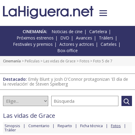
CINEMANÍA:
Noticias de cine
Cartelera
Próximos estrenos
DVD
Avances
Tráilers
Festivales y premios
Actores y actrices
Carteles
Box-office
Cinemanía
> Películas >
Las vidas de Grace
>
Fotos
> Foto 5 de 7
Destacado:
Emily Blunt y Josh O'Connor protagonizan 'El día de
la revelación' de Steven Spielberg
Las vidas de Grace
Sinopsis
Comentario
Reparto
Ficha técnica
Fotos
Tráiler