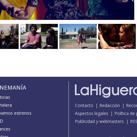
INEMANÍA
icias
telera
Contacto
Redacción
Reco
óximos estrenos
Aspectos legales
Política de
D
Publicidad y webmasters
RS
ances
ilers