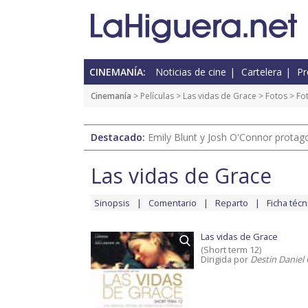
CINEMANÍA:
Noticias de cine
Cartelera
Pr
Cinemanía
> Películas >
Las vidas de Grace
>
Fotos
> Fot
Destacado:
Emily Blunt y Josh O'Connor protagon
Las vidas de Grace
Sinopsis
Comentario
Reparto
Ficha técn
Las vidas de Grace
(Short term 12)
Dirigida por
Destin Daniel