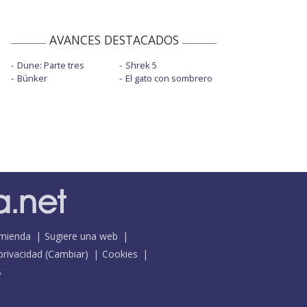
AVANCES DESTACADOS
Dune: Parte tres
Shrek 5
Búnker
El gato con sombrero
mienda
Sugiere una web
 privacidad
(
Cambiar
)
Cookies
S