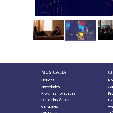
MUSICALIA
C
Noticias
Not
Novedades
Car
Próximas novedades
Pr
Discos históricos
DV
Canciones
Av
Festivales
Trá