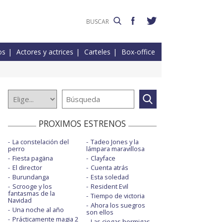
os
Actores y actrices
Carteles
Box-office
PROXIMOS ESTRENOS
La constelación del
Tadeo Jones y la
perro
lámpara maravillosa
Fiesta pagäna
Clayface
El director
Cuenta atrás
Burundanga
Esta soledad
Scrooge y los
Resident Evil
fantasmas de la
Tiempo de victoria
Navidad
Ahora los suegros
Una noche al año
son ellos
Prácticamente magia 2
Las ciegas hormigas