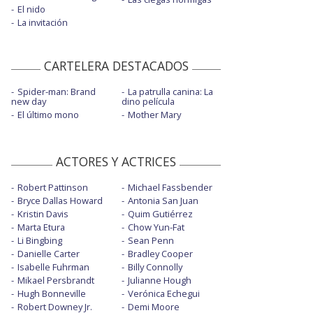
El nido
La invitación
CARTELERA DESTACADOS
Spider-man: Brand
La patrulla canina: La
new day
dino película
El último mono
Mother Mary
ACTORES Y ACTRICES
Robert Pattinson
Michael Fassbender
Bryce Dallas Howard
Antonia San Juan
Kristin Davis
Quim Gutiérrez
Marta Etura
Chow Yun-Fat
Li Bingbing
Sean Penn
Danielle Carter
Bradley Cooper
Isabelle Fuhrman
Billy Connolly
Mikael Persbrandt
Julianne Hough
Hugh Bonneville
Verónica Echegui
Robert Downey Jr.
Demi Moore