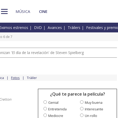
MÚSICA
CINE
óximos estrenos
DVD
Avances
Tráilers
Festivales y premi
o 6 de 7
izan 'El día de la revelación' de Steven Spielberg
ica
Fotos
Tráiler
¿Qué te parece la película?
 Cretton
Genial
Muy buena
Entretenida
Interesante
Mediocre
Un rollo