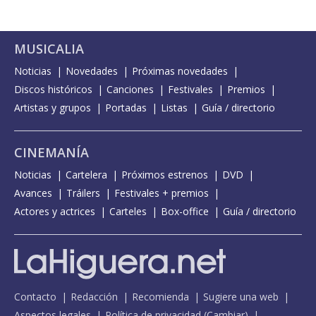
MUSICALIA
Noticias
Novedades
Próximas novedades
Discos históricos
Canciones
Festivales
Premios
Artistas y grupos
Portadas
Listas
Guía / directorio
CINEMANÍA
Noticias
Cartelera
Próximos estrenos
DVD
Avances
Tráilers
Festivales + premios
Actores y actrices
Carteles
Box-office
Guía / directorio
Contacto
Redacción
Recomienda
Sugiere una web
Aspectos legales
Política de privacidad
(
Cambiar
)