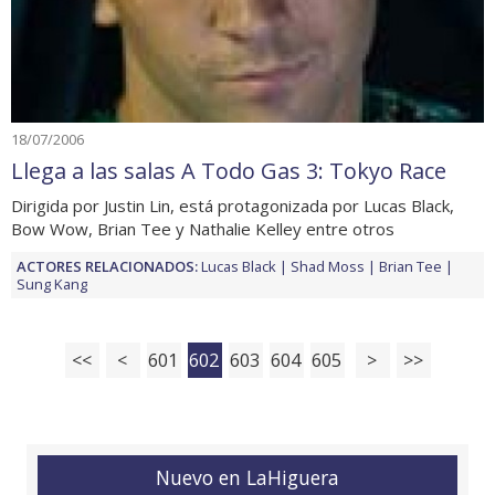
18/07/2006
Llega a las salas A Todo Gas 3: Tokyo Race
Dirigida por Justin Lin, está protagonizada por Lucas Black,
Bow Wow, Brian Tee y Nathalie Kelley entre otros
ACTORES RELACIONADOS:
Lucas Black
Shad Moss
Brian Tee
Sung Kang
<<
<
601
602
603
604
605
>
>>
Nuevo en LaHiguera