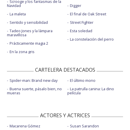
Scrooge y los fantasmas de la
Deporte
: ¿Cómo sería la película ideal sobre fútbol?
Navidad
Digger
Películas
: Por qué el cine lleva un siglo enamorado
La maleta
El final de Oak Street
de la tensión
Sentido y sensibilidad
Street Fighter
Tadeo Jones y la lámpara
Esta soledad
maravillosa
La constelación del perro
Prácticamente magia 2
En la zona gris
CARTELERA DESTACADOS
Spider-man: Brand new day
El último mono
Buena suerte, pásalo bien, no
La patrulla canina: La dino
mueras
película
ACTORES Y ACTRICES
Macarena Gómez
Susan Sarandon