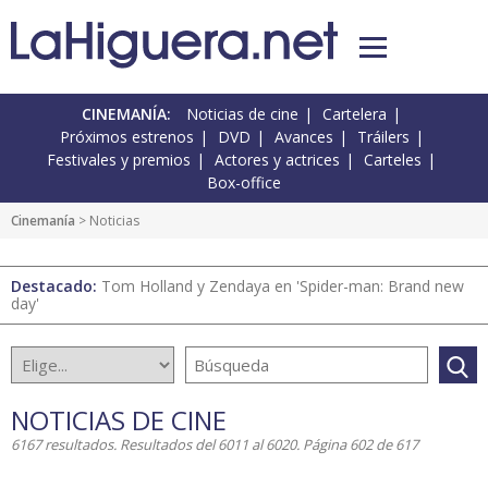
CINEMANÍA:
Noticias de cine
Cartelera
Próximos estrenos
DVD
Avances
Tráilers
Festivales y premios
Actores y actrices
Carteles
Box-office
Cinemanía
> Noticias
Destacado:
Tom Holland y Zendaya en 'Spider-man: Brand new
day'
NOTICIAS DE CINE
6167 resultados. Resultados del 6011 al 6020. Página 602 de 617