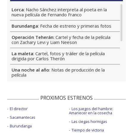
Lorca
: Nacho Sánchez interpreta al poeta en la
nueva película de Fernando Franco
Burundanga
: Fecha de estreno y primeras fotos
Operación Teherán
: Cartel y fecha de la película
con Zachary Levi y Liam Neeson
La maleta
: Cartel, fotos y tráiler de la película
dirigida por Carlos Therón
Una noche al año
: Notas de producción de la
película
Cuenta atrás
: Sinopsis larga y notas de producción
de la película
PROXIMOS ESTRENOS
Noche de paz 2
: Cartel teaser, tráiler y fecha de
estreno
El director
Los juegos del hambre:
Amanecer en la cosecha
Sacamantecas
Dulce sabor a muerte
: Cartel, tráiler y fecha de la
Las ciegas hormigas
película de Eli Roth
Burundanga
Tiempo de victoria