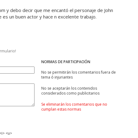
m y debo decir que me encantó el personaje de John
 es un buen actor y hace n excelente trabajo.
ormulario!
NORMAS DE PARTICIPACIÓN
No se permitirán los comentarios fuera de
tema ó injuriantes
No se aceptarán los contenidos
considerados como publicitarios
Se eliminarán los comentarios que no
cumplan estas normas
<i> <u>