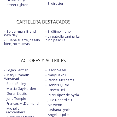
El director
Street Fighter
CARTELERA DESTACADOS
Spider-man: Brand
El último mono
new day
La patrulla canina: La
Buena suerte, pásalo
dino película
bien, no mueras
ACTORES Y ACTRICES
Logan Lerman
Jason Segel
Mary Elizabeth
Naby Dakhli
Winstead
Rachel McAdams
Sarah Polley
Dennis Quaid
Marcia Gay Harden
Kristen Bell
Goran Kostic
Pilar López de Ayala
Juno Temple
Julie Depardieu
Frances McDormand
Maïwenn
Michelle
Lashana Lynch
Trachtenberg
Angelina Jolie
Geraldine Chaplin