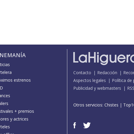
INEMANÍA
icias
telera
Contacto
Redacción
Reco
óximos estrenos
Aspectos legales
Política de
D
Publicidad y webmasters
RS
ances
ilers
Otros servicios:
Chistes
|
Top1
stivales + premios
ores y actrices
teles