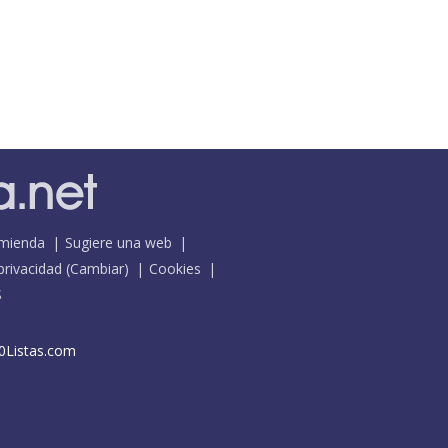
mienda
Sugiere una web
 privacidad
(
Cambiar
)
Cookies
S
0Listas.com