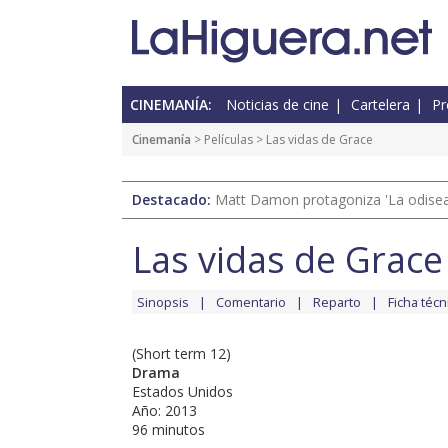
CINEMANÍA:
Noticias de cine
Cartelera
Pr
Cinemanía
> Películas > Las vidas de Grace
Destacado:
Matt Damon protagoniza 'La odisea'
Las vidas de Grace
Sinopsis
Comentario
Reparto
Ficha técn
(Short term 12)
Drama
Estados Unidos
Año: 2013
96 minutos