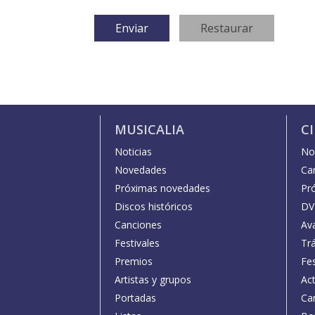
MUSICALIA
C
Noticias
Not
Novedades
Car
Próximas novedades
Pr
Discos históricos
DV
Canciones
Av
Festivales
Trá
Premios
Fe
Artistas y grupos
Act
Portadas
Car