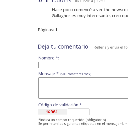
ludoms
30/10/2014 | 17:53
Hace poco comencé a ver the newsroo
Gallagher es muy interesante, creo que
Páginas:
1
Deja tu comentario
Rellena y envía el f
Nombre *:
Mensaje *:
(500 caracteres máx)
Código de validación *:
*Indica un campo requerido (obligatorio)
Se permiten las siguientes etiquetas en el mensaje <b> 