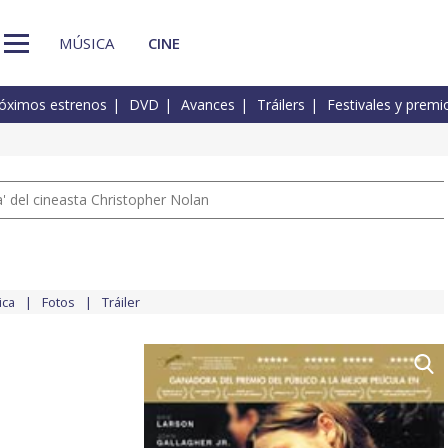
MÚSICA
CINE
óximos estrenos
DVD
Avances
Tráilers
Festivales y premi
 del cineasta Christopher Nolan
ica
Fotos
Tráiler