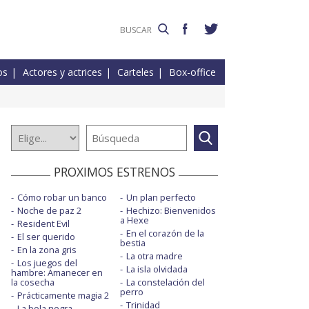
os
Actores y actrices
Carteles
Box-office
PROXIMOS ESTRENOS
Cómo robar un banco
Un plan perfecto
Noche de paz 2
Hechizo: Bienvenidos
a Hexe
Resident Evil
En el corazón de la
El ser querido
bestia
En la zona gris
La otra madre
Los juegos del
La isla olvidada
hambre: Amanecer en
la cosecha
La constelación del
perro
Prácticamente magia 2
Trinidad
La bola negra