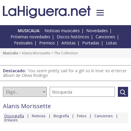
MUSICALIA:
Noticias musicales
Novedades
Próximas novedades
Discos históricos
Canciones
Festivales
Premios
Artistas
Portadas
Listas
Musicalia
>
Alanis Morissette
> The Collection
Destacado:
'You seem pretty sad for a girl so in love' es el tercer
álbum de Olivia Rodrigo
Alanis Morissette
Discografía
Noticias
Biografía
Fotos
Canciones
Enlaces