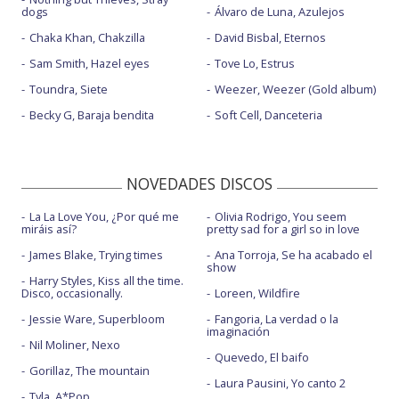
dogs
Álvaro de Luna, Azulejos
Chaka Khan, Chakzilla
David Bisbal, Eternos
Sam Smith, Hazel eyes
Tove Lo, Estrus
Toundra, Siete
Weezer, Weezer (Gold album)
Becky G, Baraja bendita
Soft Cell, Danceteria
NOVEDADES DISCOS
La La Love You, ¿Por qué me
Olivia Rodrigo, You seem
miráis así?
pretty sad for a girl so in love
James Blake, Trying times
Ana Torroja, Se ha acabado el
show
Harry Styles, Kiss all the time.
Disco, occasionally.
Loreen, Wildfire
Jessie Ware, Superbloom
Fangoria, La verdad o la
imaginación
Nil Moliner, Nexo
Quevedo, El baifo
Gorillaz, The mountain
Laura Pausini, Yo canto 2
Tyla, A*Pop