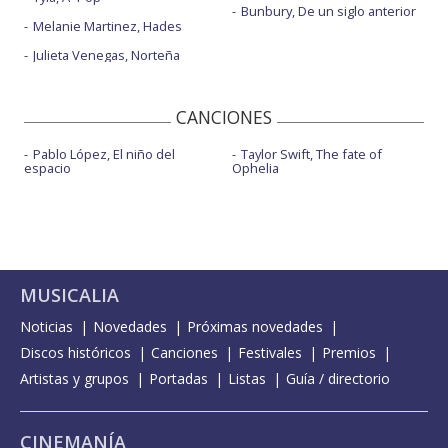
Bunbury, De un siglo anterior
Melanie Martinez, Hades
Julieta Venegas, Norteña
CANCIONES
Pablo López, El niño del
Taylor Swift, The fate of
espacio
Ophelia
MUSICALIA
Noticias
Novedades
Próximas novedades
Discos históricos
Canciones
Festivales
Premios
Artistas y grupos
Portadas
Listas
Guía / directorio
CINEMANÍA