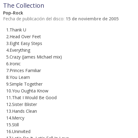
The Collection
Pop-Rock
Fecha de publicación del disco:
15 de noviembre de 2005
1.Thank U
2.Head Over Feet
3.Eight Easy Steps
4.Everything
5.Crazy (James Michael mix)
6.Ironic
7.Princes Familiar
8.You Learn
9.Simple Together
10.You Oughta Know
11.That I Would Be Good
12.Sister Blister
13.Hands Clean
14.Mercy
15.Still
16.Uninvited