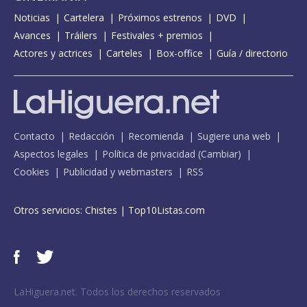
Noticias
Cartelera
Próximos estrenos
DVD
Avances
Tráilers
Festivales + premios
Actores y actrices
Carteles
Box-office
Guía / directorio
Contacto
Redacción
Recomienda
Sugiere una web
Aspectos legales
Política de privacidad
(
Cambiar
)
Cookies
Publicidad y webmasters
RSS
Otros servicios:
Chistes
|
Top10Listas.com
LaHiguera.net. Todos los derechos reservados