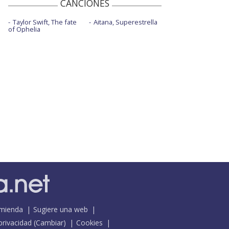
CANCIONES
Taylor Swift, The fate
Aitana, Superestrella
of Ophelia
mienda
Sugiere una web
 privacidad
(
Cambiar
)
Cookies