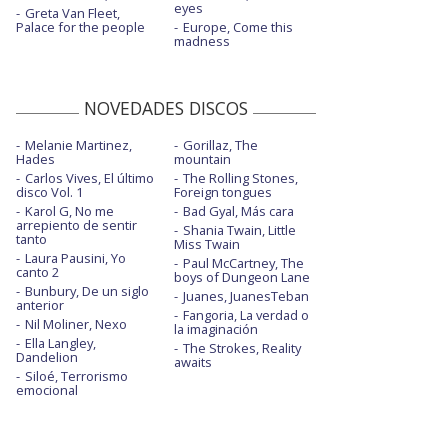
eyes
Greta Van Fleet,
Palace for the people
Europe, Come this
madness
NOVEDADES DISCOS
Melanie Martinez,
Gorillaz, The
Hades
mountain
Carlos Vives, El último
The Rolling Stones,
disco Vol. 1
Foreign tongues
Karol G, No me
Bad Gyal, Más cara
arrepiento de sentir
Shania Twain, Little
tanto
Miss Twain
Laura Pausini, Yo
Paul McCartney, The
canto 2
boys of Dungeon Lane
Bunbury, De un siglo
Juanes, JuanesTeban
anterior
Fangoria, La verdad o
Nil Moliner, Nexo
la imaginación
Ella Langley,
The Strokes, Reality
Dandelion
awaits
Siloé, Terrorismo
emocional