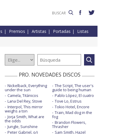
es
Premios
Artistas
Portadas
Listas
PRO. NOVEDADES DISCOS
Nickelback, Everything
The Script, The user's
under the sun
guide to being human
Camela, Titánicos
Pablo López, El cuatro
Lana Del Rey, Stove
Tove Lo, Estrus
Interpol, This mirror
Tokio Hotel, Encore
weighs a ton
Train, Mad dog in the
Jorja Smith, What are
fog
the odds
Brandon Flowers,
Jungle, Sunshine
Thrasher
Peter Gabriel, o/i
Sam Smith, Hazel