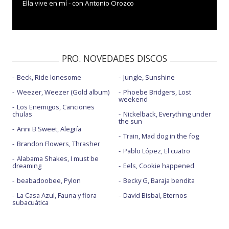
Ella vive en mí - con Antonio Orozco
PRO. NOVEDADES DISCOS
Beck, Ride lonesome
Jungle, Sunshine
Weezer, Weezer (Gold album)
Phoebe Bridgers, Lost
weekend
Los Enemigos, Canciones
chulas
Nickelback, Everything under
the sun
Anni B Sweet, Alegría
Train, Mad dog in the fog
Brandon Flowers, Thrasher
Pablo López, El cuatro
Alabama Shakes, I must be
dreaming
Eels, Cookie happened
beabadoobee, Pylon
Becky G, Baraja bendita
La Casa Azul, Fauna y flora
David Bisbal, Eternos
subacuática