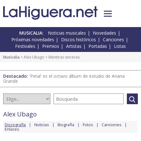
MUSICALIA:
Noticias musicales
Novedades
Próximas novedades
Discos históricos
Canciones
Festivales
Premios
Artistas
Portadas
Listas
Musicalia
>
Alex Ubago
> Mentiras sinceras
Destacado:
'Petal' es el octavo álbum de estudio de Ariana
Grande
Alex Ubago
Discografía
Noticias
Biografía
Fotos
Canciones
Enlaces