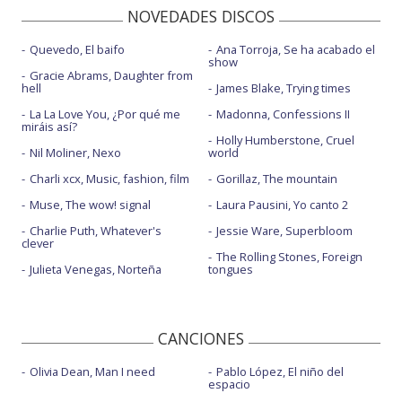
NOVEDADES DISCOS
Quevedo, El baifo
Ana Torroja, Se ha acabado el
show
Gracie Abrams, Daughter from
hell
James Blake, Trying times
La La Love You, ¿Por qué me
Madonna, Confessions II
miráis así?
Holly Humberstone, Cruel
Nil Moliner, Nexo
world
Charli xcx, Music, fashion, film
Gorillaz, The mountain
Muse, The wow! signal
Laura Pausini, Yo canto 2
Charlie Puth, Whatever's
Jessie Ware, Superbloom
clever
The Rolling Stones, Foreign
Julieta Venegas, Norteña
tongues
CANCIONES
Olivia Dean, Man I need
Pablo López, El niño del
espacio