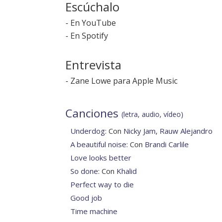
Escúchalo
-
En YouTube
-
En Spotify
Entrevista
-
Zane Lowe para Apple Music
Canciones
(letra, audio, vídeo)
Underdog
: Con
Nicky Jam
,
Rauw Alejandro
A beautiful noise
: Con
Brandi Carlile
Love looks better
So done
: Con
Khalid
Perfect way to die
Good job
Time machine