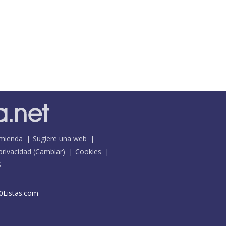
mienda
Sugiere una web
 privacidad
(
Cambiar
)
Cookies
S
0Listas.com