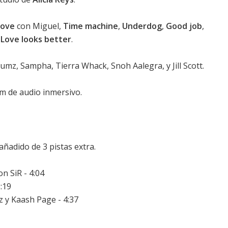
love
con Miguel,
Time machine
,
Underdog
,
Good job
,
y
Love looks better
.
z, Sampha, Tierra Whack, Snoh Aalegra, y Jill Scott.
 de audio inmersivo.
añadido de 3 pistas extra.
n SiR - 4:04
3:19
 y Kaash Page - 4:37