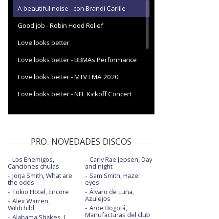
A beautiful noise - con Brandi Carlile
Good job - Robin Hood Relief
Love looks better
Love looks better - BBMAs Performance
Love looks better - MTV EMA 2020
Love looks better - NFL Kickoff Concert
2020
Love looks better - NYE 2021
Perfect way to die
PRO. NOVEDADES DISCOS
Perfect way to die - con la letra
Los Enemigos,
Carly Rae Jepsen, Day
Canciones chulas
and night
Show me love - con Miguel
Jorja Smith, What are
Sam Smith, Hazel
the odds
eyes
Show me love - con Miguel - directo
Tokio Hotel, Encore
Álvaro de Luna,
Azulejos
Alex Warren,
So done - con Khalid
Wildchild
Arde Bogotá,
Manufacturas del club
Alabama Shakes, I