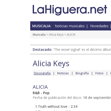
MUSICALIA:
Noticias musicales
Novedades
Musicalia
>
Alicia Keys
> ALICIA
Destacado:
'The wow! signal' es el décimo álb
Alicia Keys
Discografía
Noticias
Biografía
Fotos
ALICIA
R&B - Pop
Fecha de publicación del disco:
18 de septiembr
1.Truth without love - 2:34