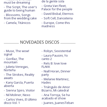
Time machine
de la gente sola
must be dreaming
Greta Van Fleet,
The Script, The user's
Palace for the people
Underdog
guide to being human
David Bisbal, Eternos
Blossoms, Songs
Underdog - BBC Radio 1 Live Lounge
from the wedding cake
Soft Cell, Danceteria
Camela, Titánicos
Europe, Come this
Underdog - Graham Norton Performance
madness
Underdog - iHeart Acoustic Video
NOVEDADES DISCOS
Underdog - Nicky Jam & Rauw Alejandro
Remix
Muse, The wow!
Robyn, Sexistential
signal
Underdog - remix con Chronixx y Protoje
Laura Pausini, Yo
Gorillaz, The
canto 2
mountain
Underdog - The Ellen Show
Rels B: love love
Julieta Venegas,
FLAKK
Norteña
Niall Horan, Dinner
The Strokes, Reality
party
awaits
Melanie Martinez,
Kany García, Puerta
Hades
abierta
Triángulo de Amor
Sienna Spiro, Visitor
Bizarro, Mi catedral
Nil Moliner, Nexo
Ana Torroja, Se ha
acabado el show
Carlos Vives, El último
disco Vol. 1
Juanes, JuanesTeban