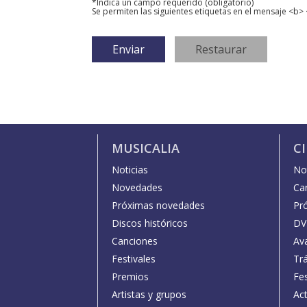
*Indica un campo requerido (obligatorio)
Se permiten las siguientes etiquetas en el mensaje <b> 
MUSICALIA
C
Noticias
Not
Novedades
Car
Próximas novedades
Pr
Discos históricos
DV
Canciones
Av
Festivales
Trá
Premios
Fe
Artistas y grupos
Act