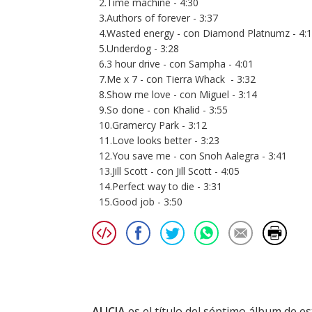
2.Time machine - 4:30
3.Authors of forever - 3:37
4.Wasted energy - con Diamond Platnumz - 4:
5.Underdog - 3:28
6.3 hour drive - con Sampha - 4:01
7.Me x 7 - con Tierra Whack ⁣ - 3:32
8.Show me love - con Miguel - 3:14
9.So done - con Khalid - 3:55
10.Gramercy Park - 3:12
11.Love looks better - 3:23
12.You save me - con Snoh Aalegra - 3:41
13.Jill Scott - con Jill Scott - 4:05
14.Perfect way to die - 3:31
15.Good job - 3:50
ALICIA
es el título del séptimo álbum de e