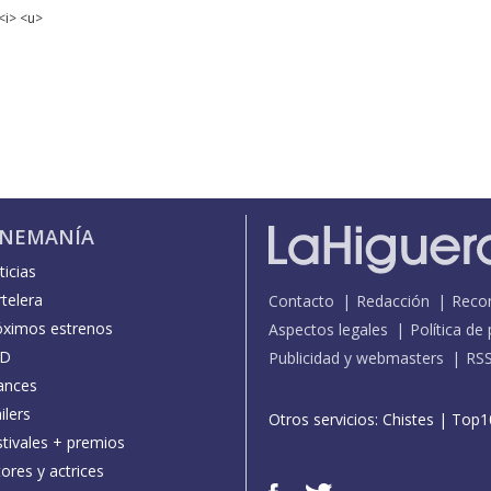
<i> <u>
INEMANÍA
icias
telera
Contacto
Redacción
Reco
óximos estrenos
Aspectos legales
Política de
D
Publicidad y webmasters
RS
ances
ilers
Otros servicios:
Chistes
|
Top1
stivales + premios
ores y actrices