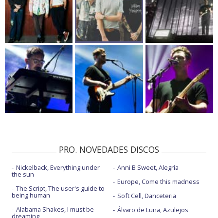
PRO. NOVEDADES DISCOS
Nickelback, Everything under
Anni B Sweet, Alegría
the sun
Europe, Come this madness
The Script, The user's guide to
being human
Soft Cell, Danceteria
Alabama Shakes, I must be
Álvaro de Luna, Azulejos
dreaming