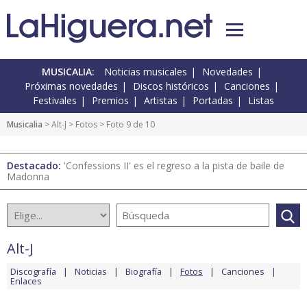
MUSICALIA:
Noticias musicales
Novedades
Próximas novedades
Discos históricos
Canciones
Festivales
Premios
Artistas
Portadas
Listas
Musicalia
>
Alt-J
>
Fotos
> Foto 9 de 10
Destacado:
'Confessions II' es el regreso a la pista de baile de
Madonna
Alt-J
Discografía
Noticias
Biografía
Fotos
Canciones
Enlaces