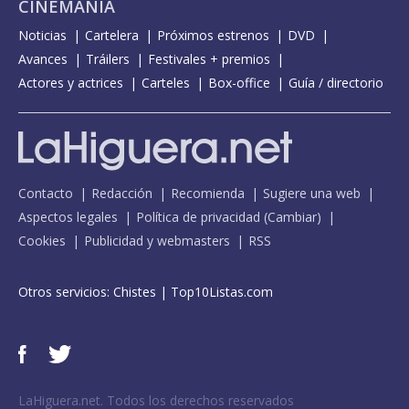
CINEMANÍA
Noticias
Cartelera
Próximos estrenos
DVD
Avances
Tráilers
Festivales + premios
Actores y actrices
Carteles
Box-office
Guía / directorio
Contacto
Redacción
Recomienda
Sugiere una web
Aspectos legales
Política de privacidad
(
Cambiar
)
Cookies
Publicidad y webmasters
RSS
Otros servicios:
Chistes
|
Top10Listas.com
LaHiguera.net. Todos los derechos reservados