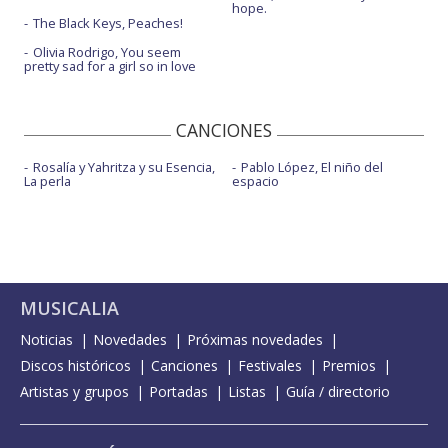
hope.
The Black Keys, Peaches!
Olivia Rodrigo, You seem
pretty sad for a girl so in love
CANCIONES
Rosalía y Yahritza y su Esencia,
Pablo López, El niño del
La perla
espacio
MUSICALIA
Noticias
Novedades
Próximas novedades
Discos históricos
Canciones
Festivales
Premios
Artistas y grupos
Portadas
Listas
Guía / directorio