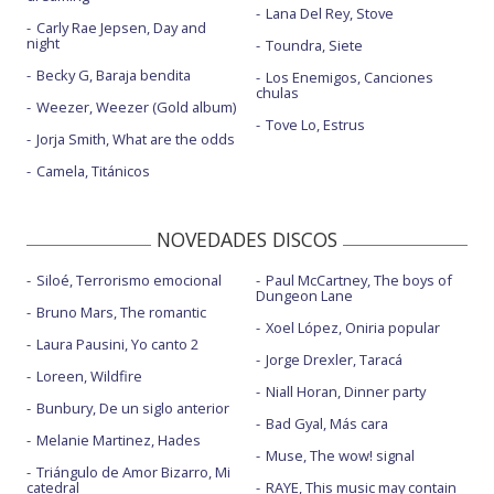
Lana Del Rey, Stove
Carly Rae Jepsen, Day and
night
Toundra, Siete
Becky G, Baraja bendita
Los Enemigos, Canciones
chulas
Weezer, Weezer (Gold album)
Tove Lo, Estrus
Jorja Smith, What are the odds
Camela, Titánicos
NOVEDADES DISCOS
Siloé, Terrorismo emocional
Paul McCartney, The boys of
Dungeon Lane
Bruno Mars, The romantic
Xoel López, Oniria popular
Laura Pausini, Yo canto 2
Jorge Drexler, Taracá
Loreen, Wildfire
Niall Horan, Dinner party
Bunbury, De un siglo anterior
Bad Gyal, Más cara
Melanie Martinez, Hades
Muse, The wow! signal
Triángulo de Amor Bizarro, Mi
catedral
RAYE, This music may contain