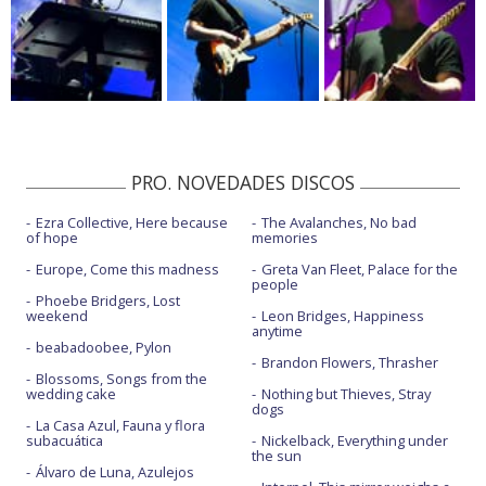
PRO. NOVEDADES DISCOS
Ezra Collective, Here because
The Avalanches, No bad
of hope
memories
Europe, Come this madness
Greta Van Fleet, Palace for the
people
Phoebe Bridgers, Lost
weekend
Leon Bridges, Happiness
anytime
beabadoobee, Pylon
Brandon Flowers, Thrasher
Blossoms, Songs from the
wedding cake
Nothing but Thieves, Stray
dogs
La Casa Azul, Fauna y flora
subacuática
Nickelback, Everything under
the sun
Álvaro de Luna, Azulejos