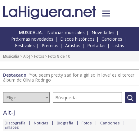
MUSICALIA:
Noticias musicales
Novedades
Próximas novedades
Discos históricos
Canciones
Festivales
Premios
Artistas
Portadas
Listas
Musicalia
>
Alt-J
>
Fotos
> Foto 8 de 10
Destacado:
'You seem pretty sad for a girl so in love' es el tercer
álbum de Olivia Rodrigo
Alt-J
Discografía
Noticias
Biografía
Fotos
Canciones
Enlaces