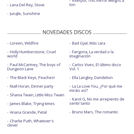
Interpol, This mirror weighs a
ton
Lana Del Rey, Stove
Jungle, Sunshine
NOVEDADES DISCOS
Loreen, Wildfire
Bad Gyal, Más cara
Holly Humberstone, Cruel
Fangoria, La verdad o la
world
imaginación
Paul McCartney, The boys of
Carlos Vives, El último disco
Dungeon Lane
Vol. 1
The Black Keys, Peaches!
Ella Langley, Dandelion
Niall Horan, Dinner party
La La Love You, ¿Por qué me
miráis así?
Shania Twain, Little Miss Twain
Karol G, No me arrepiento de
sentir tanto
James Blake, Trying times
Bruno Mars, The romantic
Ariana Grande, Petal
Charlie Puth, Whatever's
clever