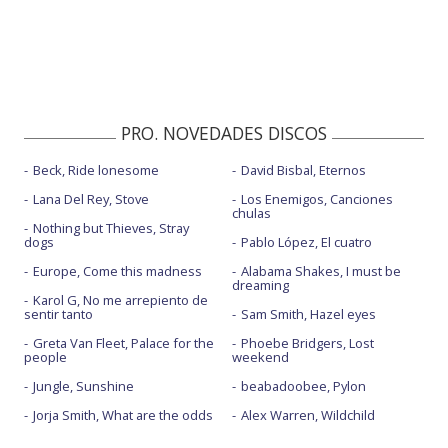
PRO. NOVEDADES DISCOS
Beck, Ride lonesome
David Bisbal, Eternos
Lana Del Rey, Stove
Los Enemigos, Canciones
chulas
Nothing but Thieves, Stray
dogs
Pablo López, El cuatro
Europe, Come this madness
Alabama Shakes, I must be
dreaming
Karol G, No me arrepiento de
sentir tanto
Sam Smith, Hazel eyes
Greta Van Fleet, Palace for the
Phoebe Bridgers, Lost
people
weekend
Jungle, Sunshine
beabadoobee, Pylon
Jorja Smith, What are the odds
Alex Warren, Wildchild