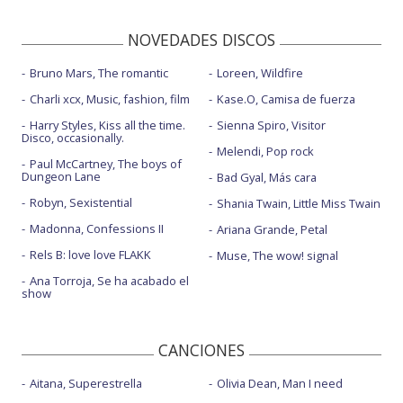
NOVEDADES DISCOS
Bruno Mars, The romantic
Loreen, Wildfire
Charli xcx, Music, fashion, film
Kase.O, Camisa de fuerza
Harry Styles, Kiss all the time.
Sienna Spiro, Visitor
Disco, occasionally.
Melendi, Pop rock
Paul McCartney, The boys of
Dungeon Lane
Bad Gyal, Más cara
Robyn, Sexistential
Shania Twain, Little Miss Twain
Madonna, Confessions II
Ariana Grande, Petal
Rels B: love love FLAKK
Muse, The wow! signal
Ana Torroja, Se ha acabado el
show
CANCIONES
Aitana, Superestrella
Olivia Dean, Man I need