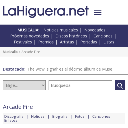
MUSICALIA:
Noticias musicales
Novedades
Próximas novedades
Discos históricos
Canciones
Festivales
Premios
Artistas
Portadas
Listas
Musicalia
> Arcade Fire
Destacado:
'The wow! signal' es el décimo álbum de Muse
Arcade Fire
Discografía
Noticias
Biografía
Fotos
Canciones
Enlaces