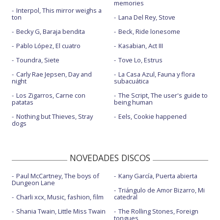
memories
Interpol, This mirror weighs a
ton
Lana Del Rey, Stove
Becky G, Baraja bendita
Beck, Ride lonesome
Pablo López, El cuatro
Kasabian, Act III
Toundra, Siete
Tove Lo, Estrus
Carly Rae Jepsen, Day and
La Casa Azul, Fauna y flora
night
subacuática
Los Zigarros, Carne con
The Script, The user's guide to
patatas
being human
Nothing but Thieves, Stray
Eels, Cookie happened
dogs
NOVEDADES DISCOS
Paul McCartney, The boys of
Kany García, Puerta abierta
Dungeon Lane
Triángulo de Amor Bizarro, Mi
Charli xcx, Music, fashion, film
catedral
Shania Twain, Little Miss Twain
The Rolling Stones, Foreign
tongues