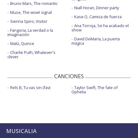
Bruno Mars, The romantic
Niall Horan, Dinner party
Muse, The wow! signal
Kase.O, Camisa de fuerza
Sienna Spiro, Visitor
Ana Torroja, Se ha acabado el
show
Fangoria, La verdad o la
imaginación
David DeMaría, La puerta
mágica
Malú, Quince
Charlie Puth, Whatever's
clever
CANCIONES
Rels B, Tu vas sin (fav)
Taylor Swift, The fate of
Ophelia
MUSICALIA