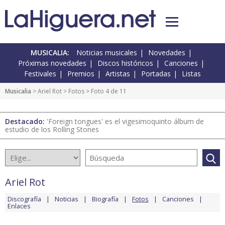
MUSICALIA:
Noticias musicales
Novedades
Próximas novedades
Discos históricos
Canciones
Festivales
Premios
Artistas
Portadas
Listas
Musicalia
>
Ariel Rot
>
Fotos
> Foto 4 de 11
Destacado:
'Foreign tongues' es el vigesimoquinto álbum de
estudio de los Rolling Stones
Ariel Rot
Discografía
Noticias
Biografía
Fotos
Canciones
Enlaces