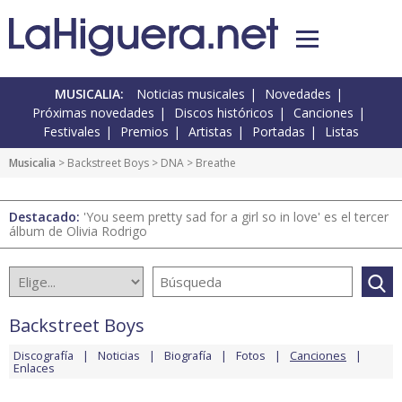
MUSICALIA:
Noticias musicales
Novedades
Próximas novedades
Discos históricos
Canciones
Festivales
Premios
Artistas
Portadas
Listas
Musicalia
>
Backstreet Boys
>
DNA
> Breathe
Destacado:
'You seem pretty sad for a girl so in love' es el tercer
álbum de Olivia Rodrigo
Backstreet Boys
Discografía
Noticias
Biografía
Fotos
Canciones
Enlaces