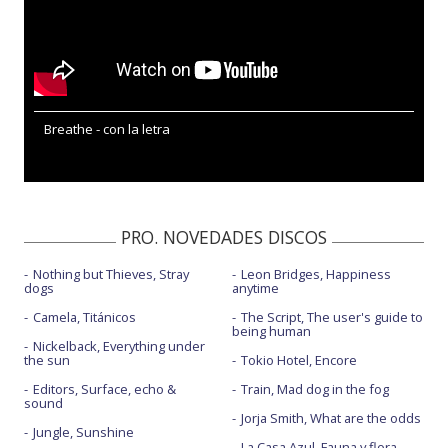
Breathe - con la letra
PRO. NOVEDADES DISCOS
Nothing but Thieves, Stray
Leon Bridges, Happiness
dogs
anytime
Camela, Titánicos
The Script, The user's guide to
being human
Nickelback, Everything under
the sun
Tokio Hotel, Encore
Editors, Surface, echo &
Train, Mad dog in the fog
sound
Jorja Smith, What are the odds
Jungle, Sunshine
La Casa Azul, Fauna y flora