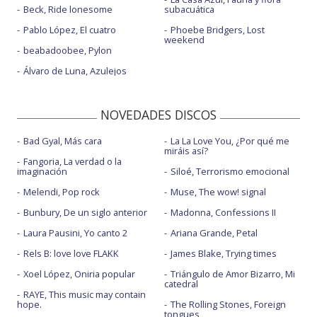
Beck, Ride lonesome
subacuática
Pablo López, El cuatro
Phoebe Bridgers, Lost
weekend
beabadoobee, Pylon
Álvaro de Luna, Azulejos
NOVEDADES DISCOS
Bad Gyal, Más cara
La La Love You, ¿Por qué me
miráis así?
Fangoria, La verdad o la
imaginación
Siloé, Terrorismo emocional
Melendi, Pop rock
Muse, The wow! signal
Bunbury, De un siglo anterior
Madonna, Confessions II
Laura Pausini, Yo canto 2
Ariana Grande, Petal
Rels B: love love FLAKK
James Blake, Trying times
Xoel López, Oniria popular
Triángulo de Amor Bizarro, Mi
catedral
RAYE, This music may contain
hope.
The Rolling Stones, Foreign
tongues