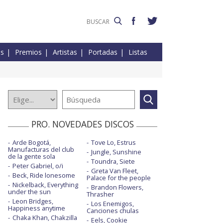
es
Premios
Artistas
Portadas
Listas
PRO. NOVEDADES DISCOS
Arde Bogotá,
Tove Lo, Estrus
Manufacturas del club
Jungle, Sunshine
de la gente sola
Toundra, Siete
Peter Gabriel, o/i
Greta Van Fleet,
Beck, Ride lonesome
Palace for the people
Nickelback, Everything
Brandon Flowers,
under the sun
Thrasher
Leon Bridges,
Los Enemigos,
Happiness anytime
Canciones chulas
Chaka Khan, Chakzilla
Eels, Cookie