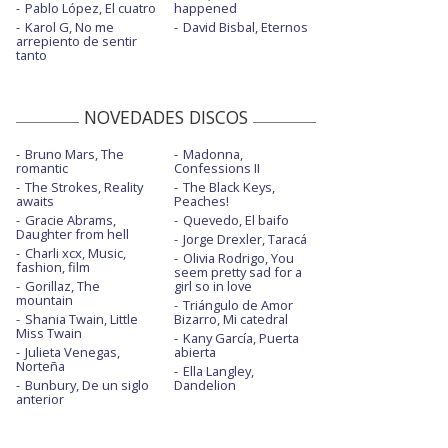
Pablo López, El cuatro
happened
Karol G, No me
David Bisbal, Eternos
arrepiento de sentir
tanto
NOVEDADES DISCOS
Bruno Mars, The
Madonna,
romantic
Confessions II
The Strokes, Reality
The Black Keys,
awaits
Peaches!
Gracie Abrams,
Quevedo, El baifo
Daughter from hell
Jorge Drexler, Taracá
Charli xcx, Music,
Olivia Rodrigo, You
fashion, film
seem pretty sad for a
Gorillaz, The
girl so in love
mountain
Triángulo de Amor
Shania Twain, Little
Bizarro, Mi catedral
Miss Twain
Kany García, Puerta
Julieta Venegas,
abierta
Norteña
Ella Langley,
Bunbury, De un siglo
Dandelion
anterior