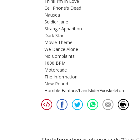
Think I'm In Love
Cell Phone's Dead
Nausea
Soldier Jane
Strange Apparition
Dark Star
Movie Theme
We Dance Alone
No Complaints
1000 BPM
Motorcade
The Information
New Round
Horrible Fanfare/Landslide/Exoskeleton
The Information
es el sucesor de "Guero"