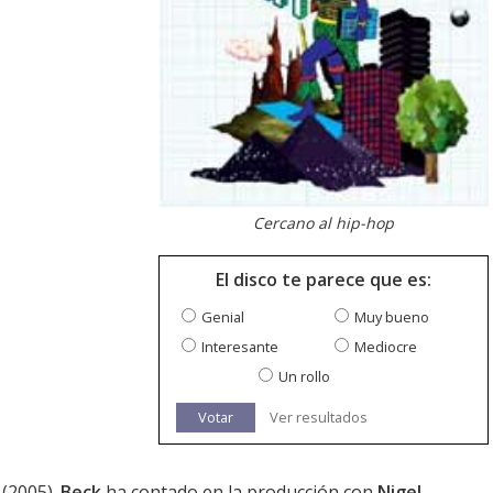
Cercano al hip-hop
El disco te parece que es:
Genial
Muy bueno
Interesante
Mediocre
Un rollo
Votar
Ver resultados
 (2005).
Beck
ha contado en la producción con
Nigel